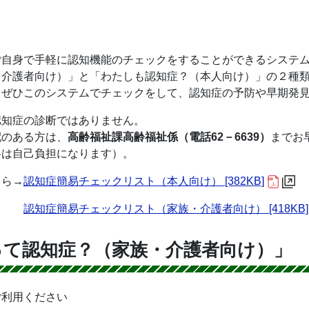
ご自身で手軽に認知機能のチェックをすることができるシステ
・介護者向け）」と「わたしも認知症？（本人向け）」の２種
、ぜひこのシステムでチェックをして、認知症の予防や早期発
認知症の診断ではありません。
配のある方は、
高齢福祉課高齢福祉係
（電話62－6639）
までお
料は自己負担になります）。
ちら→
認知症簡易チェックリスト（本人向け） [382KB]
認知症簡易チェックリスト（家族・介護者向け） [418KB]
って認知症？（家族・介護者向け）」
ご利用ください