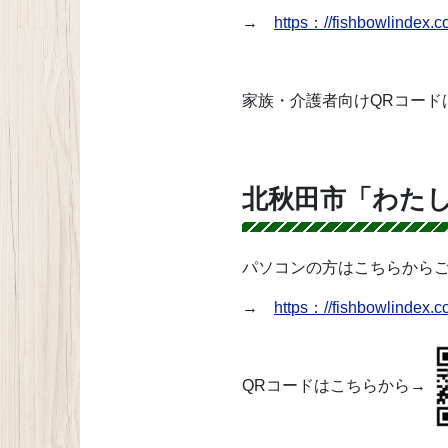
→
https：//fishbowlindex.c
家族・介護者向けQRコード
北秋田市「わた
パソコンの方はこちらから
→
https：//fishbowlindex.c
QRコードはこちらから→