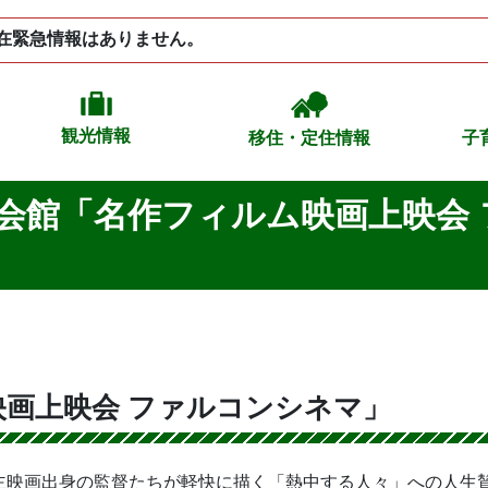
在緊急情報はありません。
観光情報
移住・定住情報
子
会館「名作フィルム映画上映会
画上映会 ファルコンシネマ」
自主映画出身の監督たちが軽快に描く「熱中する人々」への人生