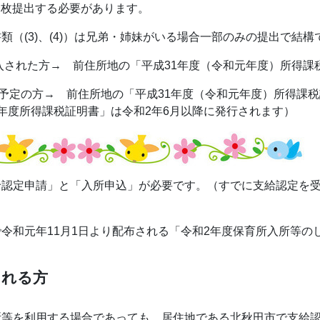
つき一枚提出する必要があります。
類（(3)、(4)）は兄弟・姉妹がいる場合一部のみの提出で結構
転入された方→ 前住所地の「平成31年度（令和元年度）所得
入予定の方→ 前住所地の「平成31年度（令和元年度）所得課
年度所得課税証明書」は令和2年6月以降に発行されます）
給認定申請」と「入所申込」が必要です。（すでに支給認定を
令和元年11月1日より配布される「令和2年度保育所入所等の
される方
等を利用する場合であっても、居住地である北秋田市で支給認