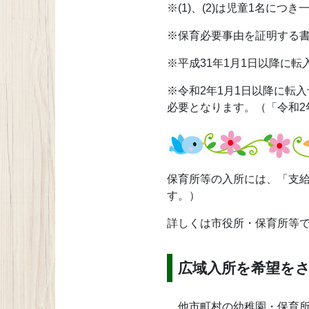
※(1)、(2)は児童1名に
※保育必要事由を証明する書
※平成31年1月1日以降に
※令和2年1月1日以降に転
必要となります。（「令和2
保育所等の入所には、「支
す。）
詳しくは市役所・保育所等で
広域入所を希望を
他市町村の幼稚園・保育所