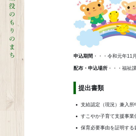
申込期間
・・・令和元年11
配布・申込場所
・・・福祉
提出書類
支給認定（現況）兼入所申
すこやか子育て支援事業保
保育必要事由を証明する書