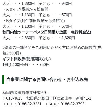
大人・・・1,880円 子ども・・・940円
・Aタイプ(鷹巣から松葉間)
大人・・・1,130円 子ども・・・570円
・Bタイプ(阿仁前田温泉から角館間)
大人・・・1,130円 子ども・・・570円
秋田内陸ツーデーパス(2日間乗り放題・急行料金込)
大人・・・2,630円 子ども・・・1,320円
○沿線の一部区間をご利用いただく方にお勧めの回数券(先
着2,500冊)
ギフト回数券(使用期限なし)
1冊(1,100円分)・・・750円
当事業に関するお問い合わせ・お申込み先
秋田内陸縦貫鉄道株式会社
〒018-4613 秋田県北秋田市阿仁銀山字下新町41-1
ＴＥＬ：0186-82-3231 ＦＡＸ：0186-82-3793