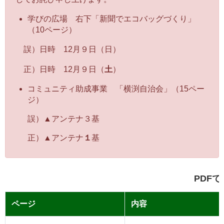
学びの広場 右下「新聞でエコバッグづくり」
（
10ページ）
誤）日時 12月９日（日）
正）
日時 12月９日（
土
）
コミュニティ助成事業 「横渕自治会」（15ペー
ジ）
誤）▲アンテナ３基
正）▲
アンテナ
１
基
PDF
ページ
内容