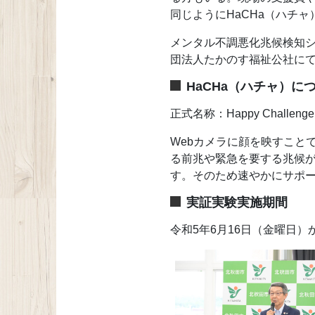
同じようにHaCHa（ハチ
メンタル不調悪化兆候検知シ
団法人たかのす福祉公社にて
HaCHa（ハチャ）に
正式名称：Happy Chall
Webカメラに顔を映すこと
る前兆や緊急を要する兆候が
す。そのため速やかにサポ
実証実験実施期間
令和5年6月16日（金曜日）