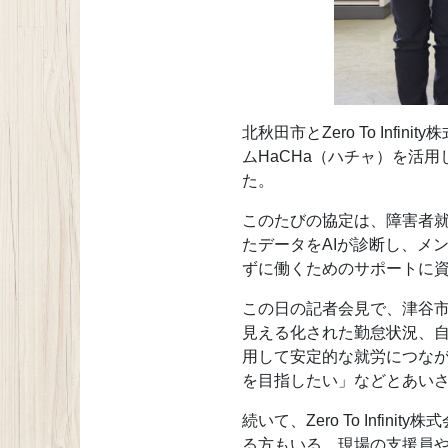
北秋田市とZero To I
ムHaCHa（ハチャ）を活
た。
このたびの協定は、障害者就
たデータをAIが診断し、メ
ずに働くためのサポートに
この日の記者会見で、津谷市
見える化された勤怠状況、自
用して安定的な就労につな
を目指したい」などとあい
続いて、Zero To In
る方もいる。現場の支援員