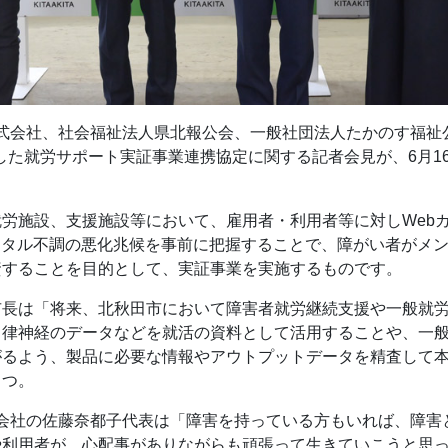
nfinity株式会社、社会福祉法人県北報公会、一般社団法人たかの
用した就労サポート実証事業連携協定に関する記者会見が、6月
労施設、支援施設等において、雇用者・利用者等に対しWeb
ンタル不調の悪化兆候を事前に把握することで、障がい者がメ
資することを目的として、実証事業を実施するものです。
長は「将来、北秋田市において障害者就労継続支援や一般就労
律神経のデータなどを就活の資料として活用することや、一般
がるよう、製品に必要な情報やアウトプットデータを精査して
さつ。
finity株式会社の佐藤奈都子代表は「障害を持っている方もいれば
や利用者が、心配事がありながらも頑張って生きていこうと思