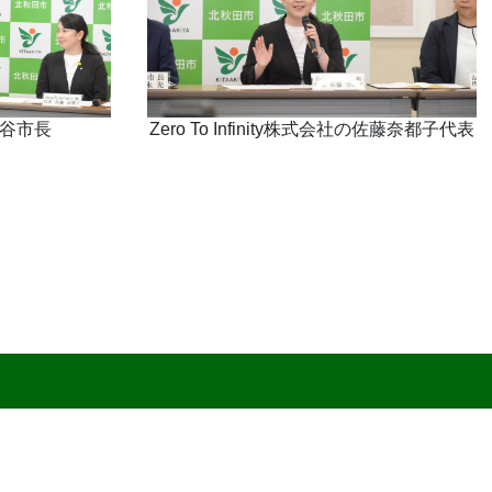
谷市長
Zero To Infinity株式会社の佐藤奈都子代表