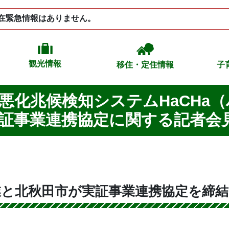
在緊急情報はありません。
観光情報
移住・定住情報
子
悪化兆候検知システムHaCHa
証事業連携協定に関する記者会
業と北秋田市が実証事業連携協定を締結