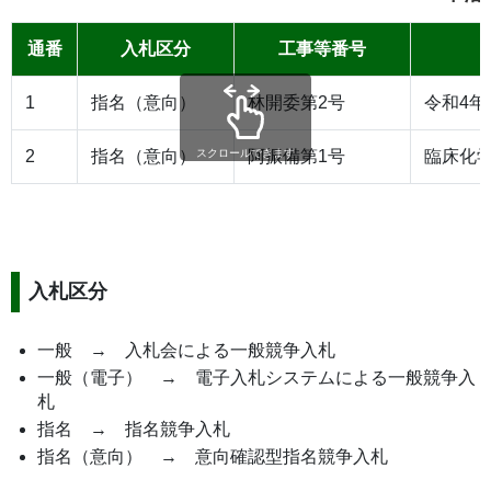
通番
入札区分
工事等番号
1
指名（意向）
林開委第2号
令和4
2
指名（意向）
阿振備第1号
臨床化
スクロールできます
入札区分
一般 → 入札会による一般競争入札
一般（電子） → 電子入札システムによる一般競争入
札
指名 → 指名競争入札
指名（意向） → 意向確認型指名競争入札