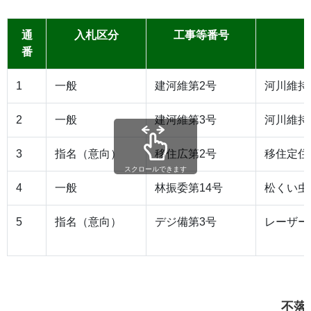
通
入札区分
工事等番号
番
1
一般
建河維第2号
河川維持
2
一般
建河維第3号
河川維持
3
指名（意向）
移住広第2号
移住定住
スクロールできます
4
一般
林振委第14号
松くい虫
5
指名（意向）
デジ備第3号
レーザー
不落