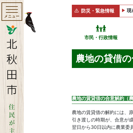
現
防災・緊急情報
メニュー
市民・行政情報
農地の貸借の
農地の賃貸借の合意解約（農
農地の賃貸借の解約には、原
引き渡しの時期が、合意が
翌日から30日以内に農業委