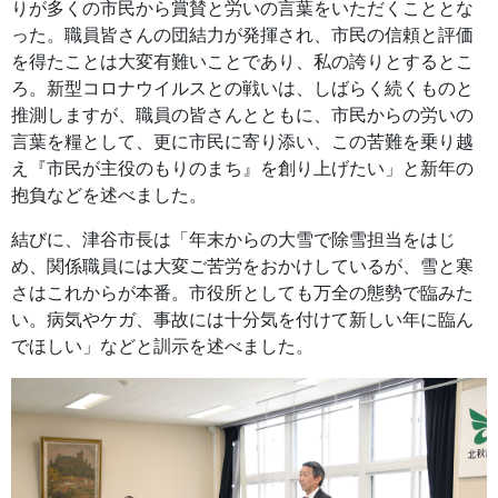
りが多くの市民から賞賛と労いの言葉をいただくこととな
った。職員皆さんの団結力が発揮され、市民の信頼と評価
を得たことは大変有難いことであり、私の誇りとするとこ
ろ。新型コロナウイルスとの戦いは、しばらく続くものと
推測しますが、職員の皆さんとともに、市民からの労いの
言葉を糧として、更に市民に寄り添い、この苦難を乗り越
え『市民が主役のもりのまち』を創り上げたい」と新年の
抱負などを述べました。
結びに、津谷市長は「年末からの大雪で除雪担当をはじ
め、関係職員には大変ご苦労をおかけしているが、雪と寒
さはこれからが本番。市役所としても万全の態勢で臨みた
い。病気やケガ、事故には十分気を付けて新しい年に臨ん
でほしい」などと訓示を述べました。