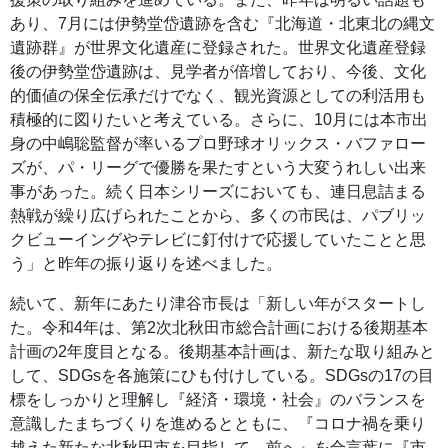
あり、7月には伊勢堂岱遺跡を含む『北海道・北東北の縄文
遺跡群』が世界文化遺産に登録された。世界文化遺産登録
後の伊勢堂岱遺跡は、見学者が倍増しており、今後、文化
的価値の保全伝承だけでなく、観光資源としての利活用も
積極的に図りたいと考えている。さらに、10月には本市出
身の中嶋聡監督が率いるプロ野球オリックス・バファロー
ズが、パ・リーグで優勝を果たすという大変うれしい出来
事があった。続く日本シリーズにおいても、連日息詰まる
熱戦が繰り広げられたことから、多くの市民は、パブリッ
クビューイングやテレビに釘付けで応援していたことと思
う」と昨年の振り返りを述べました。
続いて、新年にあたり津谷市長は「新しい年がスタートし
た。令和4年は、第2次北秋田市総合計画における後期基本
計画の2年度目となる。後期基本計画は、新たな取り組みと
して、SDGsを各施策にひも付けしている。SDGsの17の目
標をしっかりと理解し『経済・環境・社会』のバランスを
意識したまちづくりを進めるとともに、『コロナ禍を乗り
越えた新たな北秋田市を目指して、前へ』を合言葉に『市