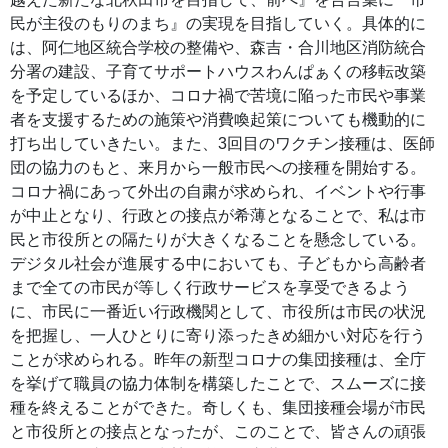
民が主役のもりのまち』の実現を目指していく。具体的に
は、阿仁地区統合学校の整備や、森吉・合川地区消防統合
分署の建設、子育てサポートハウスわんぱぁくの移転改築
を予定しているほか、コロナ禍で苦境に陥った市民や事業
者を支援するための施策や消費喚起策についても機動的に
打ち出していきたい。また、3回目のワクチン接種は、医師
団の協力のもと、来月から一般市民への接種を開始する。
コロナ禍にあって外出の自粛が求められ、イベントや行事
が中止となり、行政との接点が希薄となることで、私は市
民と市役所との隔たりが大きくなることを懸念している。
デジタル社会が進展する中においても、子どもから高齢者
まで全ての市民が等しく行政サービスを享受できるよう
に、市民に一番近い行政機関として、市役所は市民の状況
を把握し、一人ひとりに寄り添ったきめ細かい対応を行う
ことが求められる。昨年の新型コロナの集団接種は、全庁
を挙げて職員の協力体制を構築したことで、スムーズに接
種を終えることができた。奇しくも、集団接種会場が市民
と市役所との接点となったが、このことで、皆さんの頑張