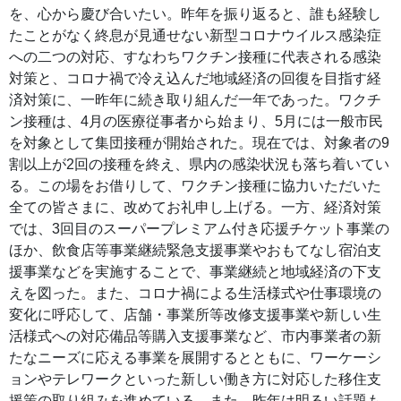
を、心から慶び合いたい。昨年を振り返ると、誰も経験し
たことがなく終息が見通せない新型コロナウイルス感染症
への二つの対応、すなわちワクチン接種に代表される感染
対策と、コロナ禍で冷え込んだ地域経済の回復を目指す経
済対策に、一昨年に続き取り組んだ一年であった。ワクチ
ン接種は、4月の医療従事者から始まり、5月には一般市民
を対象として集団接種が開始された。現在では、対象者の9
割以上が2回の接種を終え、県内の感染状況も落ち着いてい
る。この場をお借りして、ワクチン接種に協力いただいた
全ての皆さまに、改めてお礼申し上げる。一方、経済対策
では、3回目のスーパープレミアム付き応援チケット事業の
ほか、飲食店等事業継続緊急支援事業やおもてなし宿泊支
援事業などを実施することで、事業継続と地域経済の下支
えを図った。また、コロナ禍による生活様式や仕事環境の
変化に呼応して、店舗・事業所等改修支援事業や新しい生
活様式への対応備品等購入支援事業など、市内事業者の新
たなニーズに応える事業を展開するとともに、ワーケーシ
ョンやテレワークといった新しい働き方に対応した移住支
援策の取り組みを進めている。また、昨年は明るい話題も