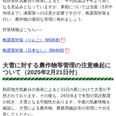
仙台管区気象台の発表によると、平均気温は平年より高く
なる見込みとなっていますが、果樹については当面（5月中
旬頃まで）凍霜害への注意が必要ですので、晩霜害対策を
行い、農作物の適切な管理に努めましょう。
対策情報はこちら↓↓↓
晩霜害対策（りんご） [993KB]
晩霜害対策（日本なし） [964KB]
大雪に対する農作物等管理の注意喚起に
ついて（2025年2月21日付）
秋田地方気象台の発表によると21日の夜にかけて大雪が予
想されております。その後も、24日頃まで冬型の気圧配置
が続き、大雪となる可能性があります。今後の気象情報を
確認し、大雪による農作物、農業用施設等の管理に十分注
意してください。