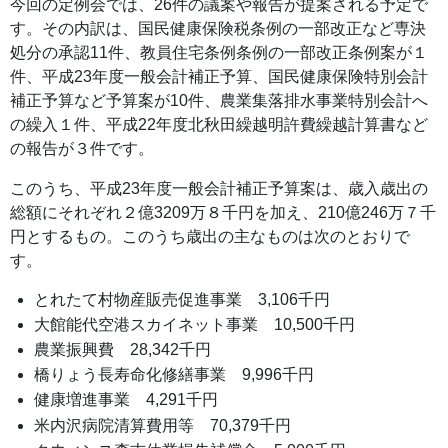
今回の定例会では、26件の議案や報告が提案される予定で
す。その内訳は、国民健康保険税条例の一部改正など専決
処分の承認11件、教員住宅条例条例の一部改正条例案が１
件、平成23年度一般会計補正予算、国民健康保険特別会計
補正予算など予算案が10件、農業集落排水事業特別会計へ
の繰入１件、平成22年度北秋田繰越明許費繰越計算書など
の報告が３件です。
このうち、平成23年度一般会計補正予算案は、歳入歳出の
総額にそれぞれ２億3209万８千円を加え、210億246万７千
円とするもの。このうち歳出の主なものは次のとおりで
す。
とれたて村物産販売促進事業 3,106千円
大館能代空港スカイネット事業 10,500千円
農業振興費 28,342千円
橋りょう長寿命化修繕事業 9,996千円
健康増進事業 4,291千円
米内沢病院清算費用等 70,379千円