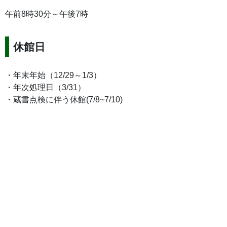
午前8時30分～午後7時
休館日
・年末年始（12/29～1/3）
・年次処理日（3/31）
・蔵書点検に伴う休館(7/8~7/10)