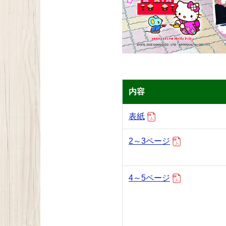
内容
表紙
2～3ページ
4～5ページ