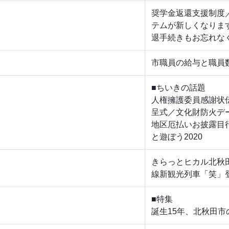
奨学金返還支援制度
テムが新しくなりま
退手続きもお忘れな
市職員の給与と職員
■ちいきの話題
人権擁護委員感謝状
呈式／文化財防火デ
地区厄払いお披露目
と遊ぼう2020
きらっとヒカル北秋
線新観光列車「笑」
■特集
誕生15年、北秋田市