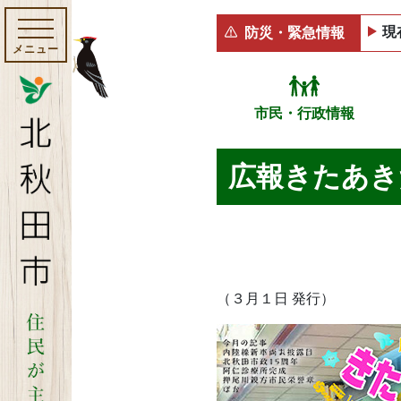
現
防災・緊急情報
メニュー
市民・行政情報
広報きたあきた
（３月１日 発行）