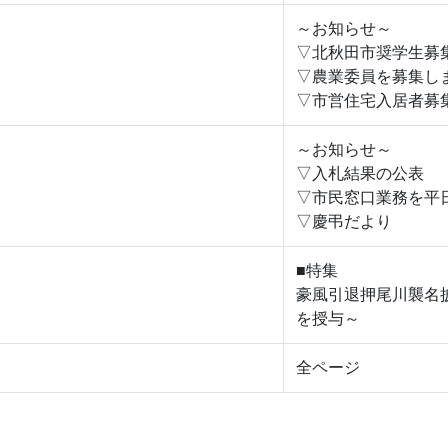
～お知らせ～
▽北秋田市奨学生募
▽農業委員を募集し
▽市営住宅入居者募
～お知らせ～
▽入札結果の公表
▽市民窓口業務を平
▽慶弔だより
■特集
豪風引退押尾川襲名
を授与～
全ページ