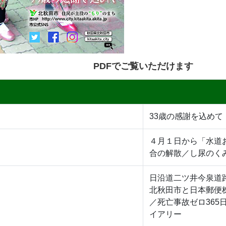
PDFでご覧いただけます
33歳の感謝を込めて
４月１日から「水道
合の解散／し尿のく
日沿道二ツ井今泉道
北秋田市と日本郵便
／死亡事故ゼロ36
イアリー