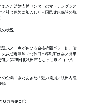
／あきた結婚支援センターのマッチングシス
す／社会保険に加入したら国民健康保険の脱
く
数の状況
伝達式／「点が伸びる合格祈願バター餅」贈
ー火災想定訓練／北秋田市移動研修会／鷹巣
行進／第26回北秋田市もちっこ市／白い風
田の企業／きたあきたの魅力発掘／秋田内陸
登場
の魅力再発見①