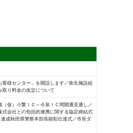
お客様センター」を開設します／衛生施設組
み取り料金の改定について
路（仮）小繋ＩＣ～今泉ＩＣ間開通見通し／
株式会社との包括的連携に関する協定締結式
5日達成秋田県警察本部長顕彰伝達式／市長ダ