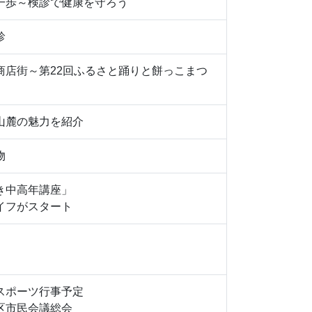
一歩～検診で健康を守ろう
診
商店街～第22回ふるさと踊りと餅っこまつ
山麓の魅力を紹介
物
き中高年講座」
イフがスタート
スポーツ行事予定
区市民会議総会