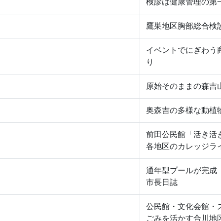
検診は健康管理の第
鷹巣地区胸部総合検
イベントでにぎわう
り
原始そのままの森吉
奥森吉の多様な動植
前田公民館「活き活
各地区のカレッジラ
通年型プールが完成
市長日誌
公民館・文化会館・
ごみを活かす合川地