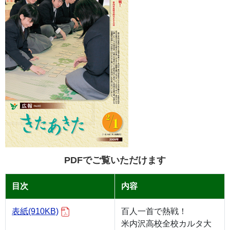
PDFでご覧いただけます
目次
内容
表紙
(910KB)
百人一首で熱戦！
米内沢高校全校カルタ大