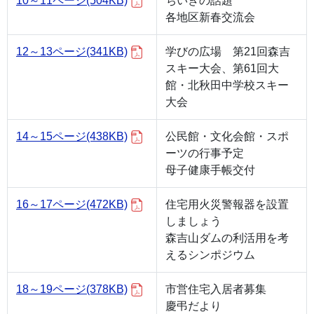
10～11ページ
(504KB)
ちいきの話題
各地区新春交流会
12～13ページ
(341KB)
学びの広場 第21回森吉
スキー大会、第61回大
館・北秋田中学校スキー
大会
14～15ページ
(438KB)
公民館・文化会館・スポ
ーツの行事予定
母子健康手帳交付
16～17ページ
(472KB)
住宅用火災警報器を設置
しましょう
森吉山ダムの利活用を考
えるシンポジウム
18～19ページ
(378KB)
市営住宅入居者募集
慶弔だより