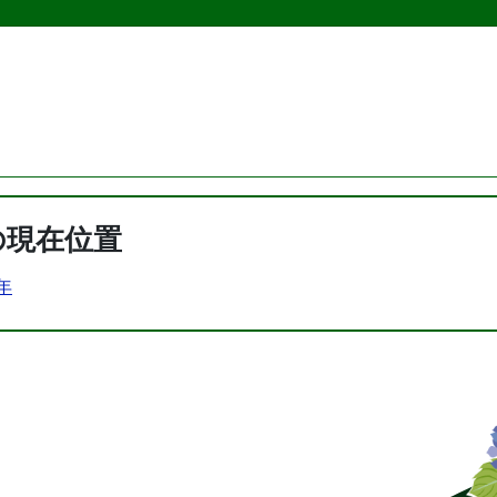
の現在位置
9年