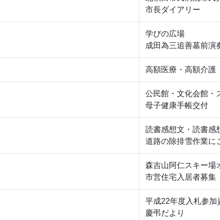
市長ダイアリー
学びの広場
成田為三追善墓前演
高額医療・高額介護
公民館・文化会館・
母子健康手帳交付
読書感想文・読書感
道路の除排雪作業に
森吉山阿仁スキー場
市営住宅入居者募集
平成22年度入札参加
慶弔だより