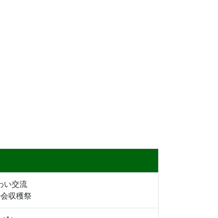
わい交流
の会収穫祭