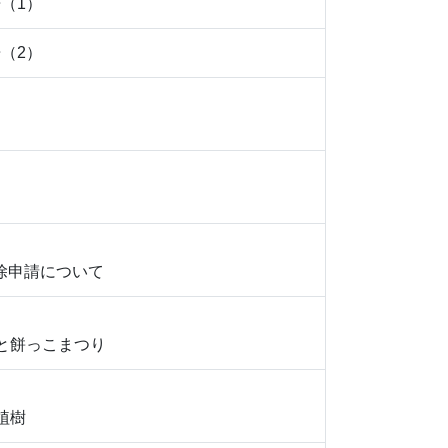
（1）
（2）
除申請について
と餅っこまつり
植樹