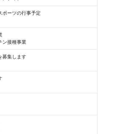
スポーツの行事予定
業
チン接種事業
を募集します
す
祭
祭