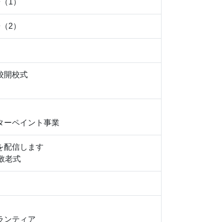
（1）
（2）
校開校式
ターペイント事業
を配信します
敬老式
ランティア