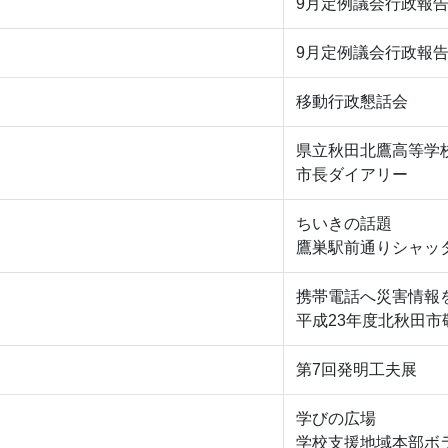
9月定例議会行政報告
9月定例議会行政報告
移動行政懇話会
県立秋田北鷹高等学
市長ダイアリー
ちいきの話題
鷹巣駅前通りシャッ
携帯電話へ災害情報
平成23年度北秋田市
第7回発明工夫展
学びの広場
学校支援地域本部ボ