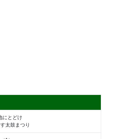
地にとどけ
のす太鼓まつり