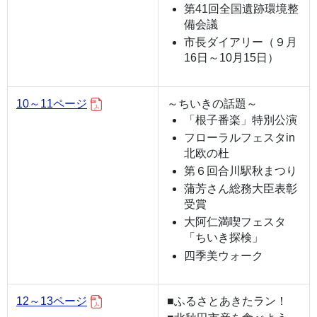
第41回全国遺跡環境整
備会議
市長ダイアリー（９月
16日～10月15日）
10～11ページ
～ちいきの話題～
「根子番楽」特別公演
フローラルフェスタin
北欧の杜
第６回合川駅秋まつり
蒲芳さん総務大臣表彰
受賞
大阿仁満喫フェスタ
「ちいき探検」
四季美ウォーク
12～13ページ
■ふるさとあきたラン！