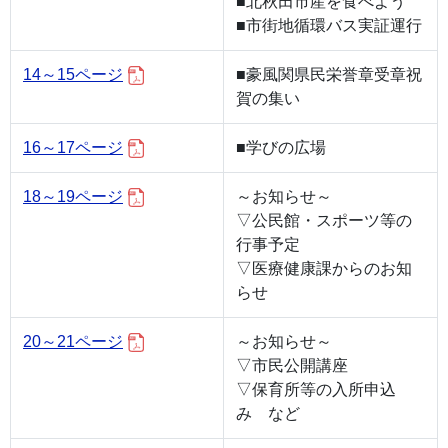
■北秋田市産を食べよう
■市街地循環バス実証運行
14～15ページ
■豪風関県民栄誉章受章祝
賀の集い
16～17ページ
■学びの広場
18～19ページ
～お知らせ～
▽公民館・スポーツ等の
行事予定
▽医療健康課からのお知
らせ
20～21ページ
～お知らせ～
▽市民公開講座
▽保育所等の入所申込
み など