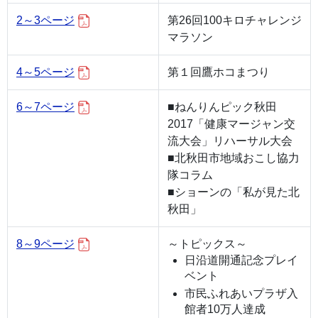
2～3ページ
第26回100キロチャレンジ
マラソン
4～5ページ
第１回鷹ホコまつり
6～7ページ
■ねんりんピック秋田
2017「健康マージャン交
流大会」リハーサル大会
■北秋田市地域おこし協力
隊コラム
■ショーンの「私が見た北
秋田」
8～9ページ
～トピックス～
日沿道開通記念プレイ
ベント
市民ふれあいプラザ入
館者10万人達成