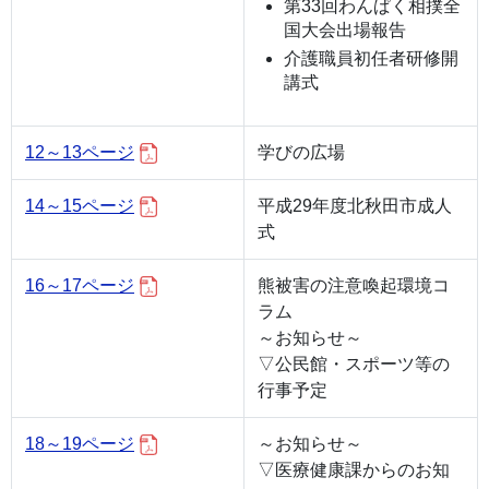
第33回わんぱく相撲全
国大会出場報告
介護職員初任者研修開
講式
12～13ページ
学びの広場
14～15ページ
平成29年度北秋田市成人
式
16～17ページ
熊被害の注意喚起環境コ
ラム
～お知らせ～
▽公民館・スポーツ等の
行事予定
18～19ページ
～お知らせ～
▽医療健康課からのお知