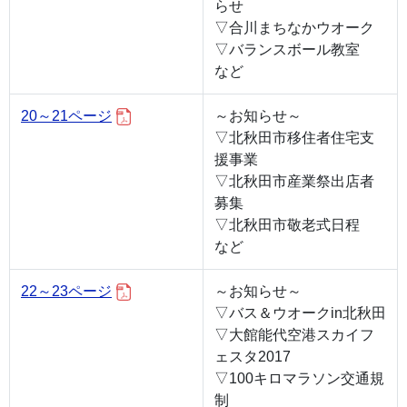
らせ
▽合川まちなかウオーク
▽バランスボール教室
など
20～21ページ
～お知らせ～
▽北秋田市移住者住宅支
援事業
▽北秋田市産業祭出店者
募集
▽北秋田市敬老式日程
など
22～23ページ
～お知らせ～
▽バス＆ウオークin北秋田
▽大館能代空港スカイフ
ェスタ2017
▽100キロマラソン交通規
制