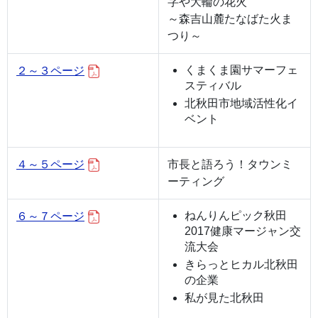
字や大輪の花火
～森吉山麓たなばた火ま
つり～
くまくま園サマーフェ
２～３ページ
スティバル
北秋田市地域活性化イ
ベント
４～５ページ
市長と語ろう！タウンミ
ーティング
ねんりんピック秋田
６～７ページ
2017健康マージャン交
流大会
きらっとヒカル北秋田
の企業
私が見た北秋田