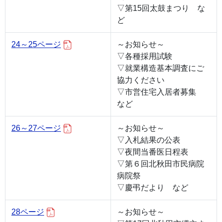
▽第15回太鼓まつり な
ど
24～25ページ
～お知らせ～
▽各種採用試験
▽就業構造基本調査にご
協力ください
▽市営住宅入居者募集
など
26～27ページ
～お知らせ～
▽入札結果の公表
▽夜間当番医日程表
▽第６回北秋田市民病院
病院祭
▽慶弔だより など
28ページ
～お知らせ～