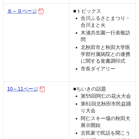
８～９ページ
■トピックス
合川ふるさとまつり・
合川まと火
木浦共生園一行表敬訪
問
北秋田市と秋田大学医
学部付属病院との連携
に関する覚書調印式
市長ダイアリー
10～11ページ
■ちいきの話題
第55回阿仁の花火大会
第61回北秋田市民盆踊
り大会
阿仁スキー場の秋田犬
展示開始
古民家で民話を聞こう