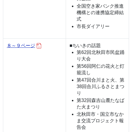
全国空き家バンク推進
機構との連携協定締結
式
市長ダイアリー
８～９ページ
■ちいきの話題
第62回北秋田市民盆踊
り大会
第56回阿仁の花火と灯
籠流し
第47回合川まと火、第
38回合川ふるさとまつ
り
第32回森吉山麓たなば
た火まつり
北秋田市・国立市なか
ま交流プロジェクト報
告会