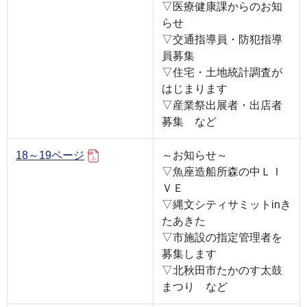
▽医療健康課からのお知
らせ
▽交通指導員・防犯指導
員募集
▽住宅・土地統計調査が
はじまります
▽産業祭出展者・出店者
募集 など
18～19ページ
～お知らせ～
▽魚座造船所森の中ＬＩ
ＶＥ
▽縄文シティサミットinき
たあきた
▽市施設の指定管理者を
募集します
▽北秋田市たかのす太鼓
まつり など