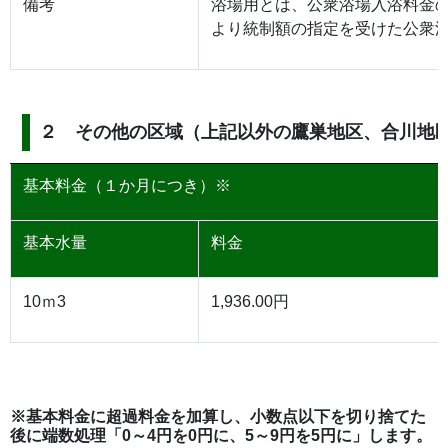
備考
浴場用とは、公衆浴場入浴料金の
より統制額の指定を受けた公衆
２ その他の区域（上記以外の鷹巣地区、合川地
基本料金（１か月につき）※
基本水量
料金
10ｍ3
1,936.00円
※基本料金に超過料金を加算し、小数点以下を切り捨てた
後に
端数処理
「0～4円を0円に、5～9円を5円に」します。