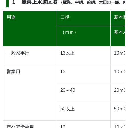
１ 鷹巣上水道区域
（鷹巣、中綱、前綱、太田の一部、南
用途
口径
基本料
（ｍｍ）
基本水
一般家事用
13以上
10ｍ3
営業用
13
10ｍ3
20～40
20ｍ3
50以上
50ｍ3
官公署学校用
13
10ｍ3