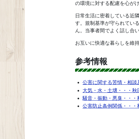
の環境に対する配慮を心が
日常生活に密着している近
す。規制基準が守られてい
ん。当事者間でよく話し合
お互いに快適な暮らしを維
参考情報
公害に関する苦情・相談
大気・水・土壌・・・秋
騒音・振動・悪臭・・・
公害防止条例関係・・・