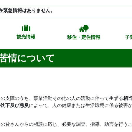
在緊急情報はありません。
観光情報
移住・定住情報
子
苦情について
上の支障のうち、事業活動その他の人の活動に伴って生ずる
相
の沈下及び悪臭
によって、人の健康または生活環境に係る被害が
民の皆さんからの相談に応じ、必要な調査、指導、助言を行う