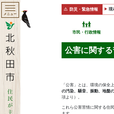
現
防災・緊急情報
メニュー
市民・行政情報
公害に関する
「公害」とは、環境の保全
の汚染、騒音、振動、地盤
項より）。
これら公害苦情に関する住
ます。