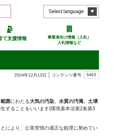
Select language
事業者向け情報（入札）
育て支援情報
入札情報など
2024年12月13日
コンテンツ番号
5463
当範囲
にわたる
大気の汚染、水質の汚濁、土壌
生ずることをいいます(環境基本法第2条第3
ことにより、公害苦情の適正な処理に努めてい