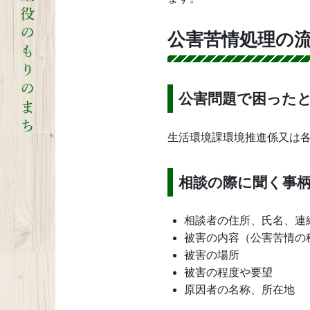
公害苦情処理の
公害問題で困った
生活環境課環境推進係又は
相談の際に聞く事
相談者の住所、氏名、連
被害の内容（公害苦情の
被害の場所
被害の程度や要望
原因者の名称、所在地