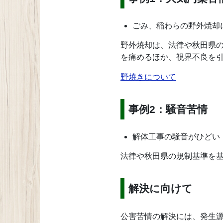
ごみ、稲わらの野外焼却
野外焼却は、法律や秋田県
を痛めるほか、視界不良を
野焼きについて
事例2：騒音苦情
解体工事の騒音がひどい
法律や秋田県の規制基準を
解決に向けて
公害苦情の解決には、発生