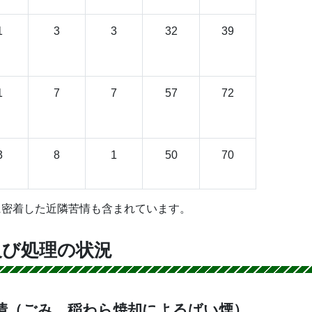
1
3
3
32
39
1
7
7
57
72
3
8
1
50
70
に密着した近隣苦情も含まれています。
及び処理の状況
情（ごみ、稲わら焼却によるばい煙）