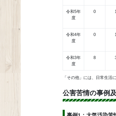
令和5年
0
度
令和4年
0
度
令和3年
8
度
「その他」には、日常生活
公害苦情の事例
事例1：大気汚染苦