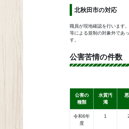
北秋田市の対応
職員が現地確認を行います
等による規制の対象外であ
す。
公害苦情の件数
公害の
水質汚
悪
種類
濁
令和6年
1
度