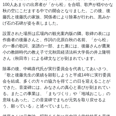
100人あまりの出席者が「から松」を合唱、歌声が穏やかな
秋の空にこだまする中での開会となりました。この後、後
藤氏と後藤氏の家族、関係者により除幕が行われ、黒みか
げ石の石碑が姿を表しました。
設置された場所は広場内の観光案内版の隣。歌碑の表には
作曲者の後藤さんと、作詞の北原白秋の名前、「から松」
の一番の歌詞、楽譜の一部、また裏には、後藤さんが鷹巣
小の教師時代の教え子で元秋田経済法科大学長の井上隆明
さん（秋田市）による碑文などが刻まれています。
除幕の後、中嶋喜代氏が実行委員会を代表してあいさつ、
「歌と後藤先生の業績を顕彰しようと平成14年に実行委員
会を結成、多くの方々の協力を得てこの日を迎えることが
できた。音楽碑には、みなさんの真心と喜びが刻まれてい
る。またこの事業は、「まちづくり」や「地域おこし」の
意味もあった。この音楽碑でまちが元気を取り戻せるよ
う、願っている」と述べていました。