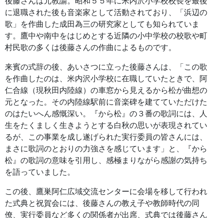
後藤さんは元教諭。昭和５５年に米内沢小学校校長を最後
に退職された後も音楽家として活動されており、「浜辺の
歌」を作曲した成田為三の研究家としても知られていま
す。鷹中や南中をはじめとする近隣の小中学校の校歌や町
村民歌の多くは後藤さんの作曲によるものです。
来賓の式辞の後、あいさつに立った後藤さんは、「この歌
を作曲したのは、米内沢小学校に在職していたときで、阿
仁合線（現秋田内陸線）の車窓から見えるから松が曲想の
元となった。その内陸線駅前に音楽碑を建てていただけた
のはたいへん感慨深い。『から松』の３番の歌詞には、人
生をたくましく生きようとする白秋の思いが表現されてい
るが、この事業を成し遂げられた実行委員の皆さんには、
まさに歌詞のとおりの力強さを感じています」と、『から
松』の歌詞の意味を引用し、感極まりながら感謝の気持ち
を語っていました。
この後、鷹巣阿仁広域交流センターに会場を移して行われ
た式典と祝賀会には、後藤さんの教え子や教師時代の同
僚、実行委員など多くの関係者が出席、式典では後藤さん