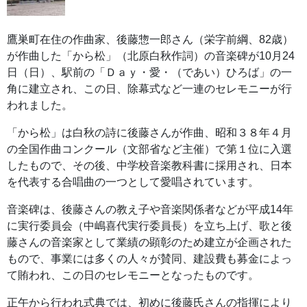
鷹巣町在住の作曲家、後藤惣一郎さん（栄字前綱、82歳）
が作曲した「から松」（北原白秋作詞）の音楽碑が10月24
日（日）、駅前の「Ｄａｙ・愛・（であい）ひろば」の一
角に建立され、この日、除幕式など一連のセレモニーが行
われました。
「から松」は白秋の詩に後藤さんが作曲、昭和３８年４月
の全国作曲コンクール（文部省など主催）で第１位に入選
したもので、その後、中学校音楽教科書に採用され、日本
を代表する合唱曲の一つとして愛唱されています。
音楽碑は、後藤さんの教え子や音楽関係者などが平成14年
に実行委員会（中嶋喜代実行委員長）を立ち上げ、歌と後
藤さんの音楽家として業績の顕彰のため建立が企画された
もので、事業には多くの人々が賛同、建設費も募金によっ
て賄われ、この日のセレモニーとなったものです。
正午から行われ式典では、初めに後藤氏さんの指揮により