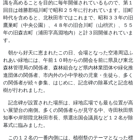
識を高めることを目的に毎年開催されているもので、第１
回目は雄勝郡稲川町で昭和２５年に行われています。旧町
時代を含めると、北秋田市ではこれまで、昭和３３年の旧
鷹巣町（中央公園）、４８年の旧合川町（山枡沢）、５５
年の旧森吉町（浦田字高淵地内）と計３回開催されていま
す。
朝から好天に恵まれたこの日、会場となった空港周辺ふ
れあい緑地には、午前１０時からの開会を前に県及び東北
森林管理局の関係者、森林組合など県内林業団体や緑化推
進団体の関係者、市内外の小中学校の児童・生徒ら、多く
の関係者が続々参集、はじめに、記念碑の除幕式と記念植
樹が行われました。
記念碑が設置された場所は、緑地広場でも最も位置が高
い展望台の南側。多くの関係者らが見守る中、寺田秋田県
知事や岸部陞北秋田市長、県選出国会議員など１２名が除
幕式に臨みました。
この１２名の一番内側には、植樹祭のテーマとなった標