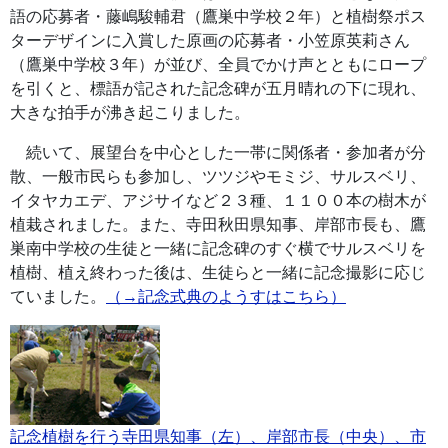
語の応募者・藤嶋駿輔君（鷹巣中学校２年）と植樹祭ポス
ターデザインに入賞した原画の応募者・小笠原英莉さん
（鷹巣中学校３年）が並び、全員でかけ声とともにロープ
を引くと、標語が記された記念碑が五月晴れの下に現れ、
大きな拍手が沸き起こりました。
続いて、展望台を中心とした一帯に関係者・参加者が分
散、一般市民らも参加し、ツツジやモミジ、サルスベリ、
イタヤカエデ、アジサイなど２３種、１１００本の樹木が
植栽されました。また、寺田秋田県知事、岸部市長も、鷹
巣南中学校の生徒と一緒に記念碑のすぐ横でサルスベリを
植樹、植え終わった後は、生徒らと一緒に記念撮影に応じ
ていました。
（→記念式典のようすはこちら）
記念植樹を行う寺田県知事（左）、岸部市長（中央）、市