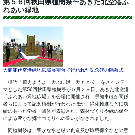
第５６回秋田県植樹祭〜あきた北空港ふ
れあい緑地
大館能代空港緑地広場展望台で行われた記念碑の除幕式
標語「植えようよ 大地に緑 天 たかく」をメインテー
マとした第56回秋田県植樹祭が５月２８日、あきた北空港
「ふれあい緑地広場」を会場に開催され、県知事ほか関係
者らによって記念植樹が行われたほか、緑化推進などに功
績のあった学校・団体が表彰され、森林づくりや緑の保全
による豊かな郷土づくりへの誓いがなされました。
同植樹祭は、豊かな水と緑の創造及び環境保全などの意