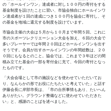
の「ホールインワン」達成者に対し１００円の寄付をする
基金制度を設けたことに習い、市協会独自にホールインワ
ン達成者が１回の達成につき１００円を協会に寄付し、そ
の基金を地域に還元する制度を設けています。
市協会主催の大会は５月から１０月まで年間５回。これに
市のスポーツレクリエーション大会を加え、６回の大会で
多いプレーヤーでは年間２０回ほどホールインワンを出す
そうです。会員が出すホールインワンの年間総数は、２０
０回にもなるとのこと。協会では、これまで３年ほどの間
積み立てた基金の一部を寄付金に充て、今回の寄付となっ
たものです。
「大会会場として市の施設などを使わせていただいてお
り、なんらかの形でお役にたちたいと考えていた」と話す
伊藤会長に岸部市長は、「市の台所事情もあり、たいへん
ありがたい。グラウンド整備などに使わせていただきた
い」と、感謝のことばを述べました。