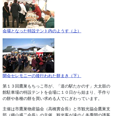
会場となった特設テント内のようす（上）
開会セレモニーの後行われた餅まき（下）
第１３回鷹巣もちっこ市が、「道の駅たかのす」大太鼓の
館駐車場の特設テントを会場に１０日から始まり、手作り
の餅や各種の餅を買い求める人でにぎわっています。
主催は市鷹巣物産協会（高橋實会長）と市観光協会鷹巣支
部（織山盛二会長）の主催。観光客が遠のく冬季間の誘客