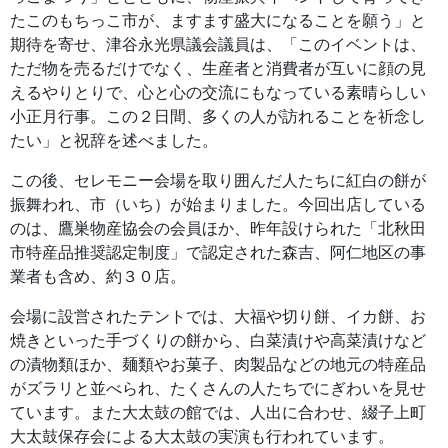
たこのもちっこ市が、ますます盛大になることを願う」と
期待を寄せ、津谷永光県議会議員は、「このイベントは、
ただ物を売るだけでなく、生産者と消費者が互いに顔の見
えるやりとりで、心と心の交流にもなっている素晴らしい
小正月行事。この２日間、多くの人が訪れることを祈念し
たい」と祝辞を述べました。
この後、セレモニー会場を取り囲んだ人たちに紅白の餅が
振舞われ、市（いち）が始まりました。今回出店している
のは、鷹巣物産協会の会員ほか、昨年設けられた「北秋田
市特産品推奨認定制度」で認定された森吉、阿仁地区の事
業者も含め、約３０店。
会場に設営されたテントでは、大福や切り餅、イカ餅、お
焼きといった手づくりの餅から、白菜漬けや高菜漬けなど
の漬物類ほか、麺類やお菓子、肉製品などの地元の特産品
がズラリと並べられ、たくさんの人たちでにぎわいを見せ
ています。また大太鼓の館では、人出に合わせ、綴子上町
大太鼓保存会による大太鼓の実演も行われています。