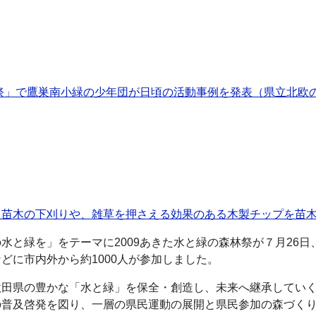
林祭」で鷹巣南小緑の少年団が日頃の活動事例を発表（県立北欧
た苗木の下刈りや、雑草を押さえる効果のある木製チップを苗
水と緑を」をテーマに2009あきた水と緑の森林祭が７月26
どに市内外から約1000人が参加しました。
秋田県の豊かな「水と緑」を保全・創造し、未来へ継承してい
普及啓発を図り、一層の県民運動の展開と県民参加の森づくり