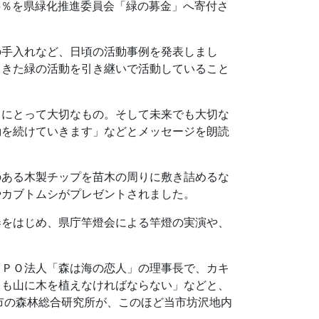
5％を県緑化推進委員会「緑の募金」へ寄付さ
の手入れなど、日頃の活動事例を発表しまし
てきた緑の活動を引き継いで活動していること
ちにとって大切なもの。そして未来でも大切な
動を続けていきます」などとメッセージを朗読
のある木製チップを苗木の周りに敷き詰めるな
やカブトムシがプレゼントされました。
奏をはじめ、県庁竿燈会による竿燈の実演や、
ＮＰＯ法人「森は海の恋人」の理事長で、カキ
ても山に木を植えなければならない」などと、
市の森林総合研究所が、このほど当市坊沢地内