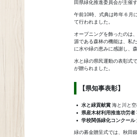
田県緑化推進委員会が主催
午前10時、式典は昨年６月
て行われました。
オープニングを飾ったのは
源である森林の機能は、私
に水や緑の恵みに感謝し、
水と緑の県民運動の表彰式
が贈られました。
【県知事表彰】
水と緑貢献賞
海と川と空
県産木材利用推進功労者
学校関係緑化コンクール
緑の募金贈呈式では、秋田銀