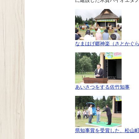
に建設した木質バイオエタ
なまはげ郷神楽（さとかぐ
あいさつをする佐竹知事
県知事賞を受賞した、松山