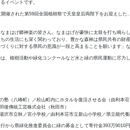
するイベントです。
に開催された第59回全国植樹祭で天皇皇后両陛下をお迎えした
、なまはげ郷神楽の皆さん。なまはげが豪快に太鼓を打ち鳴ら
たちの生活にも深く関わっており、豊かな森林は県民共有の財
森づくりに対する県民の意識が一段と高まることを願います」
では、植樹活動や緑化コンクールなど水と緑の県民運動に尽力
の塾（八峰町）／松山町内にホタルを復活させる会（由利本荘
羽後傳統工芸株式会社（秋田市）
湯沢市立秋ノ宮小学校／由利本荘市立新山小学校／県立能代養
行から県緑化推進委員会に緑の募金として寄付金393万901