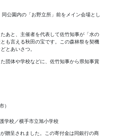
、同公園内の「お野立所」前をメイン会場とし
したあと、主催者を代表して佐竹知事が「水の
産とも言える秋田の宝です。この森林祭を契機
などとあいさつ。
した団体や学校などに、佐竹知事から県知事賞
市）
護学校／横手市立旭小学校
0円が贈呈されました。この寄付金は同銀行の商