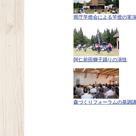
県庁竿燈会による竿燈の実
阿仁前田獅子踊りの演技
森づくりフォーラムの基調