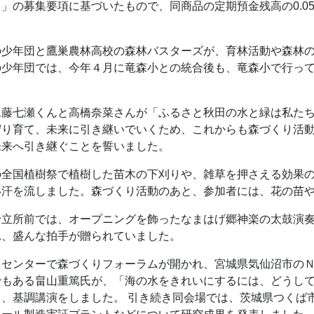
」の募集要項に基づいたもので、同商品の定期預金残高の0.0
の少年団と鷹巣農林高校の森林バスターズが、育林活動や森林
の少年団では、今年４月に竜森小との統合後も、竜森小で行っ
工藤七瀬くんと高橋奈菜さんが「ふるさと秋田の水と緑は私た
守り育て、未来に引き継いでいくため、これからも森づくり活
未来へ引き継ぐことを誓いました。
の全国植樹祭で植樹した苗木の下刈りや、雑草を押さえる効果
い汗を流しました。森づくり活動のあと、参加者には、花の苗
野立所前では、オープニングを飾ったなまはげ郷神楽の太鼓演
れ、盛んな拍手が贈られていました。
クセンターで森づくりフォーラムが開かれ、宮城県気仙沼市の
でもある畠山重篤氏が、「海の水をきれいにするには、どうし
、基調講演をしました。 引き続き同会場では、茨城県つくば