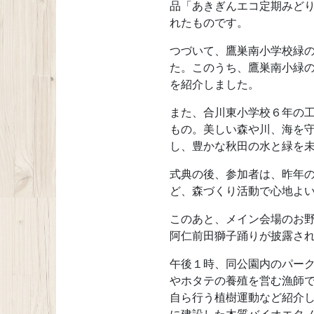
品「あきぎんエコ定期みどり
れたものです。
つづいて、鷹巣南小学校緑
た。このうち、鷹巣南小緑
を紹介しました。
また、合川東小学校６年の
もの。美しい森や川、海を
し、豊かな秋田の水と緑を
式典の後、参加者は、昨年
ど、森づくり活動で心地よ
このあと、メイン会場のお
阿仁前田獅子踊りが披露さ
午後１時、同公園内のパー
やホタテの養殖を営む漁師
自ら行う植樹運動など紹介し