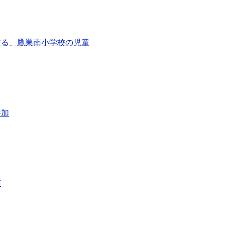
する、鷹巣南小学校の児童
参加
演