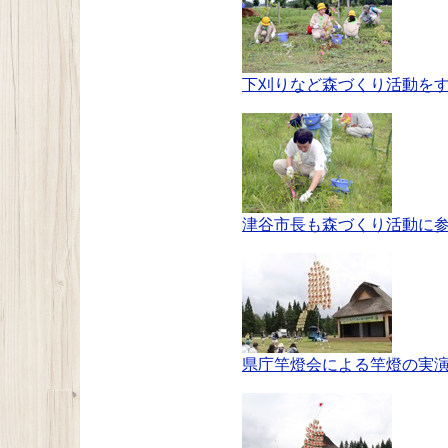
下刈りなど森づくり活動を
津谷市長も森づくり活動に
県庁竿燈会による竿燈の実