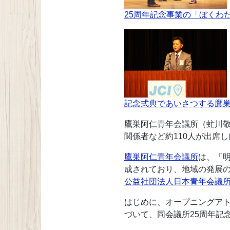
25周年記念事業の「ぼくわ
記念式典であいさつする鷹
鷹巣阿仁青年会議所（虻川敬
関係者など約110人が出席
鷹巣阿仁青年会議所
は、「明
成されており、地域の発展の
公益社団法人日本青年会議所（ＪＣＩ、J
はじめに、オープニングア
づいて、同会議所25周年記