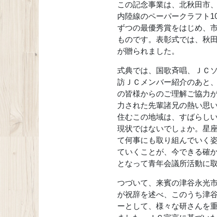
この記念事業は、北秋田市、
内陸線のペーパークラフト1
ずつの最優秀賞をはじめ、
ものです。表彰式では、秋
が贈られました。
式典では、国歌斉唱、ＪＣ
訪ＪＣメンバー紹介のあと、
の皆様からのご理解ご協力
力された先輩諸兄の熱い思
住むこの地域は、すばらし
現状ではないでしょか。星
て何事にも取り組んでいく
ていくことが、今できる確
となって青年会議所活動に
つづいて、来賓の津谷永光
が祝辞を述べ、このうち津
ーとして、様々な研さんを