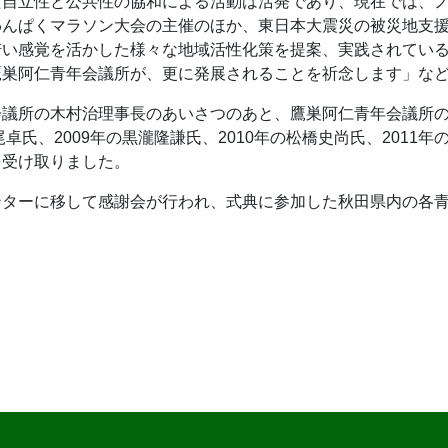
た自立性と公共性の協和による活動は活発であり、現在では、
わんぱくマラソン大会の主催のほか、東日本大震災の被災地支
い感覚を活かした様々な地域活性化策を提案、実践されている
鷹巣阿仁青年会議所が、更に発展されることを祈念します」な
議所の木村治理事長のあいさつのあと、鷹巣阿仁青年会議所の歴
尾卓氏、2009年の黒瀧隆謙氏、2010年の松橋史尚氏、201
を受け取りました。
ンターに移して感謝会が行われ、式典に参加した秋田県内の各