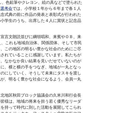
し、色鉛筆やクレヨン、絵の具などで塗られた
た
選考会
では、小学校１年から６年まで各１人
記念式典の前に作品の発表と表彰式が行われた
の小学生のうち、出席した４人に賞状と記念品
Ｃ宣言文朗読並びに綱領唱和、来賓やＯＢ、来
え、これも地域自治体、関係団体、そして市民
り、この地区の明るい豊かな社会のためにご尽
続されていることに感謝しています。私たちが
は、なかなか良い結果を見いだせていないのが
うに、横と横の手をつなぎ、地域が一丸となっ
ものにしていく、そうして未来にタスキを渡し
域が、明るく豊かな社会になるよう、会員一丸
東北地区秋田ブロック協議会の久米川和行会長
の皆様は、地域の将来を担う若く優秀なリーダ
意を持って時代に則した活動を展開してこられ