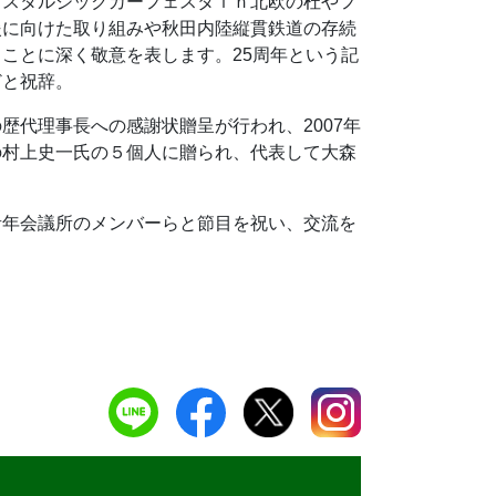
ノスタルジックカーフェスタｉｎ北欧の杜やフ
援に向けた取り組みや秋田内陸縦貫鉄道の存続
ことに深く敬意を表します。25周年という記
どと祝辞。
代理事長への感謝状贈呈が行われ、2007年
1年の村上史一氏の５個人に贈られ、代表して大森
青年会議所のメンバーらと節目を祝い、交流を