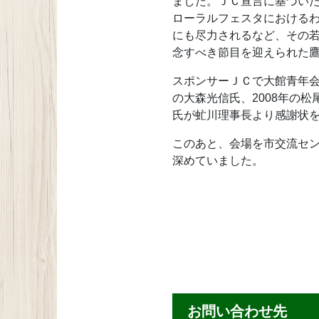
ました。ＪＣ宣言に基づい
ローラルフェスタにおける
にも尽力されるなど、その若
念すべき節目を迎えられた
スポンサーＪＣで大館青年会
の大森光信氏、2008年の松
氏が虻川理事長より感謝状
このあと、会場を市交流セ
深めていました。
お問い合わせ先