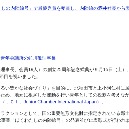
たしの内陸線号」で最優秀賞を受賞し、内陸線の酒井社長から
巣青年会議所の虻川敬理事長
理事長、会員19人）の創立25周年記念式典が９月15日（土
し節目を祝いました。
るい豊かな社会づくり」を目的に、北秋田市と上小阿仁村に居
ため、地元に根ざした運動を行い青年としての役割を考えなが
unior Chamber International Japan）
。
トラクションとして、国の重要無形文化財に指定されている郷
念事業「ぼくわたしの内陸線号」の発表並びに表彰式が行われ