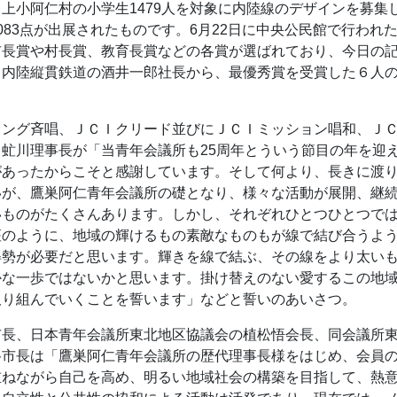
上小阿仁村の小学生1479人を対象に内陸線のデザインを募集
083点が出展されたものです。6月22日に中央公民館で行われ
市長賞や村長賞、教育長賞などの各賞が選ばれており、今日の
田内陸縦貫鉄道の酒井一郎社長から、最優秀賞を受賞した６人
ソング斉唱、ＪＣＩクリード並びにＪＣＩミッション唱和、Ｊ
虻川理事長が「当青年会議所も25周年とういう節目の年を迎
があったからこそと感謝しています。そして何より、長きに渡
いが、鷹巣阿仁青年会議所の礎となり、様々な活動が展開、継
いものがたくさんあります。しかし、それぞれひとつひとつで
座のように、地域の輝けるもの素敵なものもが線で結び合うよ
姿勢が必要だと思います。輝きを線で結ぶ、その線をより太い
かな一歩ではないかと思います。掛け替えのない愛するこの地
取り組んでいくことを誓います」などと誓いのあいさつ。
市長、日本青年会議所東北地区協議会の植松悟会長、同会議所
谷市長は「鷹巣阿仁青年会議所の歴代理事長様をはじめ、会員
重ねながら自己を高め、明るい地域社会の構築を目指して、熱