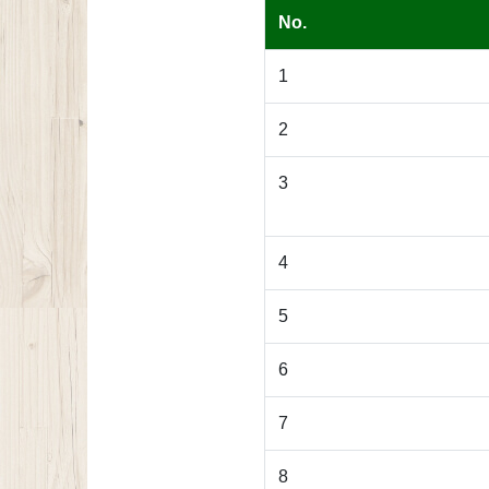
No.
1
2
3
4
5
6
7
8