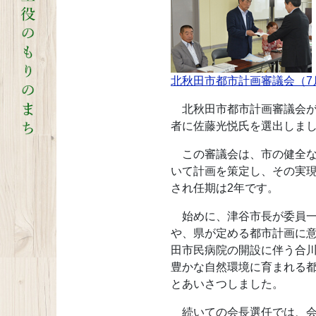
北秋田市都市計画審議会（7
北秋田市都市計画審議会が
者に佐藤光悦氏を選出しま
この審議会は、市の健全な
いて計画を策定し、その実現
され任期は2年です。
始めに、津谷市長が委員一
や、県が定める都市計画に
田市民病院の開設に伴う合
豊かな自然環境に育まれる
とあいさつしました。
続いての会長選任では、会