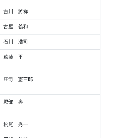
吉川 將祥
古屋 義和
石川 浩司
遠藤 平
庄司 憲三郎
堀部 壽
松尾 秀一