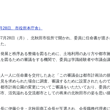
月28日、市役所本庁舎）
7月28日（月）、北秋田市役所で開かれ、委員に任命書が渡さ
した。
発展と秩序ある整備を図るために、土地利用のあり方や都市施
を図るための審議をする機関で、委員は学識経験者や市議会議
人一人に任命書を交付したあと「この審議会は都市計画法の規
意見を求められた場合に調査、審議するために設置されたもの
川都市計画公園の変更についてご審議をいただいており、委員
都市、活気溢れる交流都市としての将来の北秋田市の姿を思い
長に伊藤公夫・北秋田商工会長が互選され、会長職務代理者に