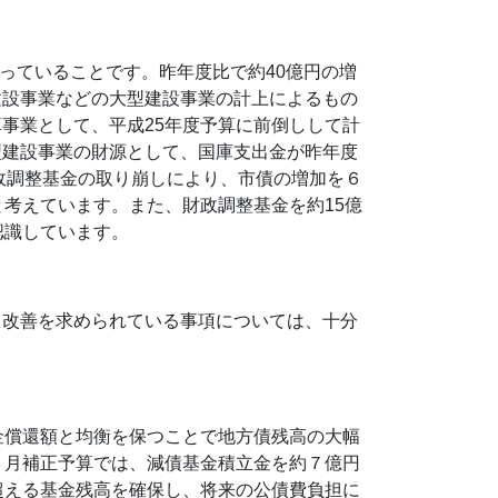
なっていることです。昨年度比で約40億円の増
建設事業などの大型建設事業の計上によるもの
事業として、平成25年度予算に前倒しして計
型建設事業の財源として、国庫支出金が昨年度
政調整基金の取り崩しにより、市債の増加を６
考えています。また、財政調整基金を約15億
認識しています。
、改善を求められている事項については、十分
金償還額と均衡を保つことで地方債残高の大幅
３月補正予算では、減債基金積立金を約７億円
超える基金残高を確保し、将来の公債費負担に