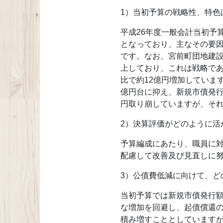
1）当初予算の戦略性、特色
平成26年度一般会計当初予
となっており、主なその要
です。なお、宮前町団地建設
上しており、これは戦略で
比で約12億円増加していま
億円台に抑え、新規市債発行
円取り崩していますが、それ
2）決算評価がどのように活
予算編成にあたり、職員に
配慮して改善及び見直しに
3）公債費低減に向けて、ど
当初予算では新規市債発行額
な増加を回避し、起債償還の
積み増すこととしていますが