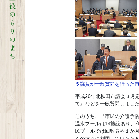
５議員が一般質問を行った市
平成26年北秋田市議会３月
て』などを一般質問しまし
このうち、『市民の介護予
温水プールは14施設あり、
民プールでは回数券や１か
くの方々に利用していただ