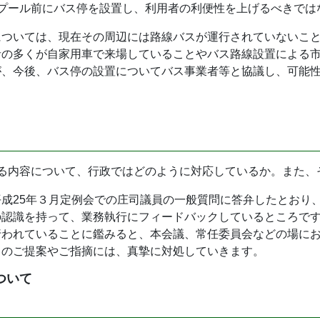
プール前にバス停を設置し、利用者の利便性を上げるべきでは
については、現在その周辺には路線バスが運行されていないこ
者の多くが自家用車で来場していることやバス路線設置による
が、今後、バス停の設置についてバス事業者等と協議し、可能
いる内容について、行政ではどのように対応しているか。また、
成25年３月定例会での庄司議員の一般質問に答弁したとおり
の認識を持って、業務執行にフィードバックしているところで
行われていることに鑑みると、本会議、常任委員会などの場に
らのご提案やご指摘には、真摯に対処していきます。
ついて