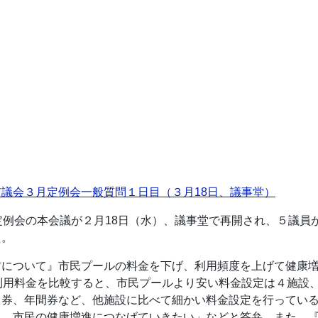
議会３月定例会一般質問１日目（３月18日、議事堂）
定例会の本会議が２月18日（水）、議事堂で再開され、５議員
た。
防について』市民プールの料金を下げ、利用頻度を上げて健康
利用料金を比較すると、市民プールより安い料金設定は４施設
月券、年間券など、他施設に比べて細かい料金設定を行ってい
き、市民の健康増進につなげていきたい」などと答弁。また、『