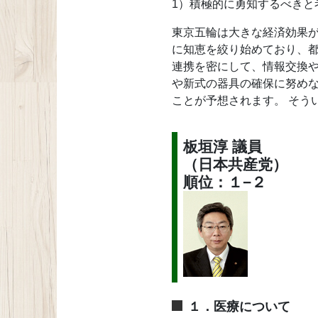
1）積極的に勇知するべきと
東京五輪は大きな経済効果
に知恵を絞り始めており、
連携を密にして、情報交換
や新式の器具の確保に努め
ことが予想されます。 そう
板垣淳 議員
（日本共産党）
順位：１−２
１．医療について