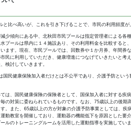
ついて
ールと比べ高いが、これを引き下げることで、市民の利用頻度が
が減少傾向にある中、北秋田市民プールは指定管理者による各
温水プールは県内に１４施設あり、その利用料金を比較すると
ています。現在、市民プールでは、回数券や１か月券、年間券
市民に利用していただき、健康増進につなげていきたいと考え
後、検討していきます。
のは国民健康保険加入者だけとは不公平であり、介護予防という
いては、国民健康保険の保険者として、国保加入者に対する疾
毎の対策に委ねられているものです。なお、75歳以上の後期
す。また、65歳以上の方が対象の介護予防事業としては、疾
中運動教室を開催しており、運動器の機能低下を原因とした要
プールのトレーニングルームを活用した運動指導を実施してい