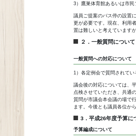
3）鷹巣体育館あるいは市民
議員ご提案のバス停の設置
更が必要です。現在、利用
置は難しいと考えています
２．一般質問について
一般質問への対応について
1）各定例会で質問されて
議会後の対応については、平
点検させていただき、共通
質問が市議会本会議の場で
ます。今後とも議員各位か
3．平成26年度予算に
予算編成について