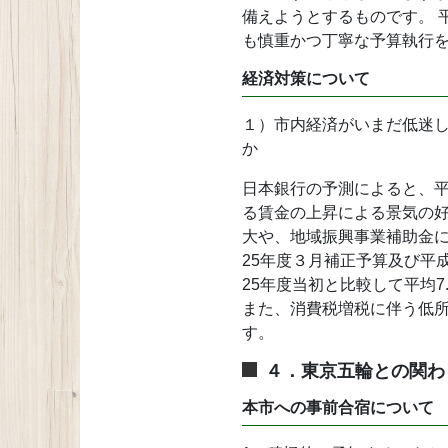
備えようとするものです。 
も慎重かつ丁寧な予算執行
経済対策について
１）市内経済がいまだ低迷
か
日本銀行の予測によると、平
る賃金の上昇による景気の
大や、地域振興事業補助金
25年度３月補正予算及び平
25年度当初と比較して平均
また、消費税増税に伴う低
す。
４．東京五輪との関わ
本市への事前合宿について