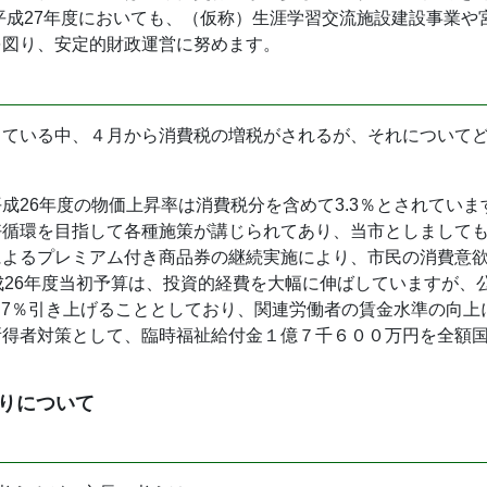
平成27年度においても、（仮称）生涯学習交流施設建設事業
を図り、安定的財政運営に努めます。
している中、４月から消費税の増税がされるが、それについて
成26年度の物価上昇率は消費税分を含めて3.3％とされてい
好循環を目指して各種施策が講じられてあり、当市としまして
によるプレミアム付き商品券の継続実施により、市民の消費意
成26年度当初予算は、投資的経費を大幅に伸ばしていますが、
7.7％引き上げることとしており、関連労働者の賃金水準の向
所得者対策として、臨時福祉給付金１億７千６００万円を全額
りについて