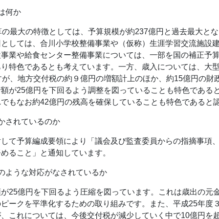
は何か
算の最大の特徴としては、予算規模が約237億円と過去最大と
因としては、合川小学校整備事業や（仮称）生涯学習交流施設
事業や給食センター整備事業については、一部を国の補正予算
あり特色であるとも考えています。一方、歳入については、大
すが、地方交付税の約９億円の増額計上のほか、約15億円の財
額が25億円を下回るよう調整を図っていることも特色であると
でもなお約42億円の残高を確保していることも特色であると
かされているのか
対して予算編成要領により「議会及び監査委員からの指摘事項
努めること」と通知しています。
のような対応がなされているか
が25億円を下回るよう圧縮を図っています。これは歳出の元
ピークを平準化するための取り組みです。また、平成25年度
、これについては、今後交付税が減少していく中で10億円を