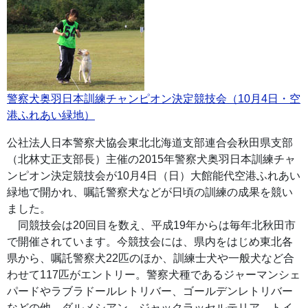
警察犬奥羽日本訓練チャンピオン決定競技会（10月4日・空
港ふれあい緑地）
公社法人日本警察犬協会東北北海道支部連合会秋田県支部
（北林丈正支部長）主催の2015年警察犬奥羽日本訓練チャ
ンピオン決定競技会が10月4日（日）大館能代空港ふれあい
緑地で開かれ、嘱託警察犬などが日頃の訓練の成果を競い
ました。
同競技会は20回目を数え、平成19年からは毎年北秋田市
で開催されています。今競技会には、県内をはじめ東北各
県から、嘱託警察犬22匹のほか、訓練士犬や一般犬など合
わせて117匹がエントリー。警察犬種であるジャーマンシェ
パードやラブラドールレトリバー、ゴールデンレトリバー
などの他、ダルメシアン、ジャックラッセルテリア、トイ