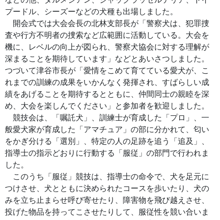
プードル、シーズーなどの犬種も出場しました。
開会式では大会会長の北林支部長が「警察犬は、犯罪捜
査や行方不明者の捜索など広範囲に活動している。大会を
機に、レベルの向上が図られ、警察犬協会に対する理解が
深まることを期待しています」などとあいさつしました。
つづいて津谷市長が「愛情をこめて育てている愛犬が、こ
れまでの訓練の成果をいかんなく発揮され、すばらしい成
績をあげることを期待するとともに、仲間同士の親睦を深
め、大会を楽しんでください」と参加者を歓迎しました。
競技会は、「嘱託犬」、訓練士が育成した「プロ」、一
般愛犬家が育成した「アマチュア」の部に分かれて、匂い
をかぎ分ける「選別」、特定の人の足跡を追う「追及」、
指導士の指示どおりに行動する「服従」の部門で行われま
した。
このうち「服従」競技は、指導士の命令で、犬を足元に
つけさせ、犬とともに決められたコースを歩いたり、犬の
みを立ち止まらせ呼び寄せたり、障害物を飛び越えさせ、
投げた物品を持ってこさせたりして、服従性を競い合いま