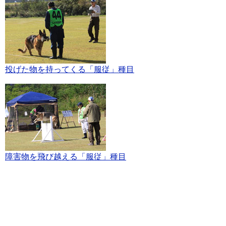
投げた物を持ってくる「服従」種目
障害物を飛び越える「服従」種目