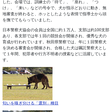
した。会場では、訓練士の「待て」、「座れ」、「つ
け」、「来い」などの号令で、犬が指示どおりに動き、無
地審査が終わると、ホッとしたような表情で指導士から頭
を撫でてもらっていました。
日本警察犬協会の会員は全国に約１万人、支部は約100支部
あり、各支部では年１回の競技会が開催され、優秀な犬の
育成が行われています。秋田県警察では、年に１回警察犬
を決める審査会が開催され、合格した犬は嘱託警察犬とし
て１年間、犯罪者や行方不明者の捜索などに活躍していま
す。
匂いを嗅ぎ分ける「選別」種目