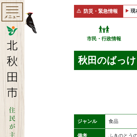
現
防災・緊急情報
メニュー
市民・行政情報
秋田のばっけ
ジャンル
食品
備考
ふきのとう