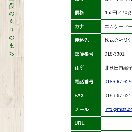
価格
450円／70
カナ
エムケーフ
連絡先
株式会社MK
郵便番号
018-3301
住所
北秋田市綴
電話番号
0186-67-625
FAX
0186-67-625
メール
info@mkfs.co
URL