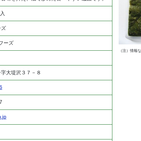
ｇ入
ーズ
フーズ
（注）情報
子字大堤沢３７－８
6
7
.jp