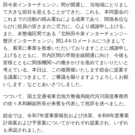
田今泉インターチェンジ』間が開通し、当地域にとりまし
て大きな節目を迎えることができた。これも、本同盟会の
これまでの活動の積み重ねによる成果であり、関係各位な
らびに役員の皆さまのご尽力に、心より感謝申し上げる。
また、未整備区間である『北秋田今泉インターチェンジ～
蟹沢インターチェンジ』間1.4キロメートルにつきまして
も、着実に事業を推進いただいておりますことに感謝申し
上げるとともに、市内区間の早期全線開通に向け、今後も
皆様とともに関係機関への働きかけを進めてまいりたいと
考えている。本日は、この後開催いたします総会に提案す
る議案につきまして、ご審議を賜りますようよろしくお願
いします」などとあいさつしました。
つづいて、国土交通省東北地方整備局
能代河川国道事務所
の佐々木和嗣副所長
が来賓を代表して祝辞を述べました。
総会では、令和7年度事業報告および決算、令和8年度事業
計画案および予算案についてがそれぞれ提案され、いずれ
も承認されました。