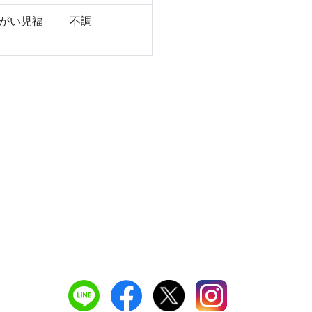
障がい児福
不調