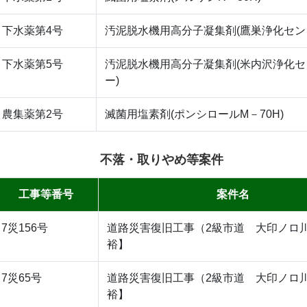
下水薬第4号
汚泥脱水機用高分子凝集剤(鷹巣浄化セン
下水薬第5号
汚泥脱水機用高分子凝集剤(米内沢浄化セ
ー)
農集薬第2号
滅菌用塩素剤(ポンシロールM－70H)
不落・取りやめ等案件
工事等番号
案件名
7災156号
道路災害復旧工事（2級市道 大印ノロ
裕】
7災65号
道路災害復旧工事（2級市道 大印ノロ
裕】