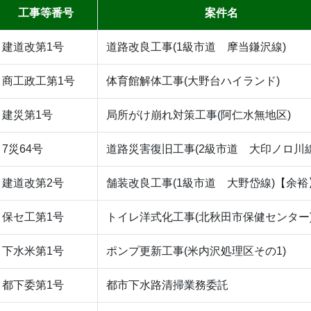
工事等番号
案件名
建道改第1号
道路改良工事(1級市道 摩当鎌沢線)
商工政工第1号
体育館解体工事(大野台ハイランド)
建災第1号
局所がけ崩れ対策工事(阿仁水無地区)
7災64号
道路災害復旧工事(2級市道 大印ノロ川線
建道改第2号
舗装改良工事(1級市道 大野岱線)【余裕
保セ工第1号
トイレ洋式化工事(北秋田市保健センター
下水米第1号
ポンプ更新工事(米内沢処理区その1)
都下委第1号
都市下水路清掃業務委託