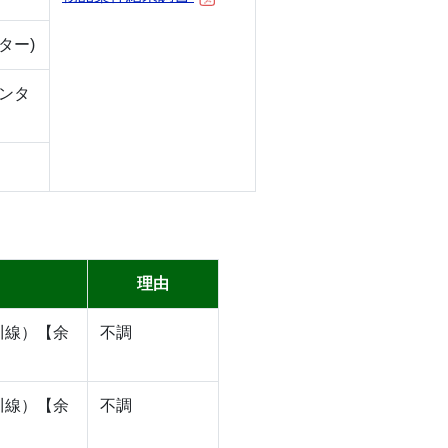
ター)
ンタ
理由
川線）【余
不調
川線）【余
不調