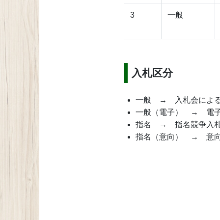
3
一般
入札区分
一般 → 入札会によ
一般（電子） → 電
指名 → 指名競争入
指名（意向） → 意