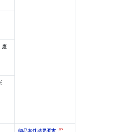
・鷹
託
物品案件結果調書