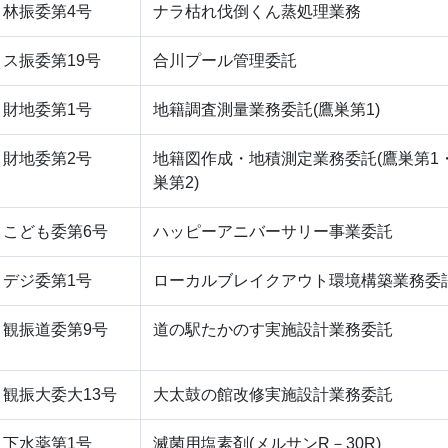
林振委第4号
ナラ枯れ伐倒くん蒸処理業務
ス振委第19号
合川プール管理委託
財地委第1号
地籍調査測量業務委託(鷹巣第1)
財地委第2号
地籍図作成・地積測定業務委託(鷹巣第1
巣第2)
こども委第6号
ハッピーアニバーサリー事業委託
デジ委第1号
ローカルブレイクアウト環境構築業務委
観振道委第9号
道の駅たかのす実施設計業務委託
観振大委大13号
大太鼓の館改修実施設計業務委託
下水薬第1号
滅菌用塩素剤(メルサンR－30R)