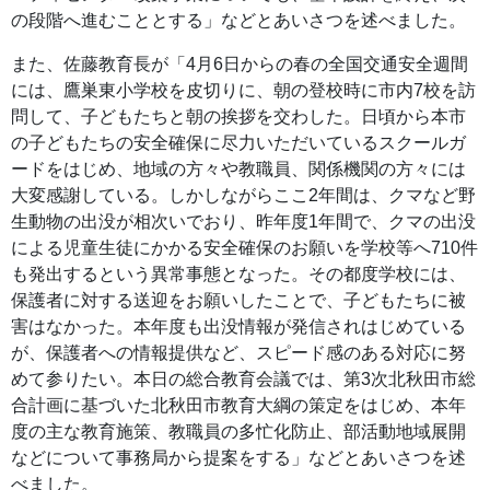
の段階へ進むこととする」などとあいさつを述べました。
また、佐藤教育長が「4月6日からの春の全国交通安全週間
には、鷹巣東小学校を皮切りに、朝の登校時に市内7校を訪
問して、子どもたちと朝の挨拶を交わした。日頃から本市
の子どもたちの安全確保に尽力いただいているスクールガ
ードをはじめ、地域の方々や教職員、関係機関の方々には
大変感謝している。しかしながらここ2年間は、クマなど野
生動物の出没が相次いでおり、昨年度1年間で、クマの出没
による児童生徒にかかる安全確保のお願いを学校等へ710件
も発出するという異常事態となった。その都度学校には、
保護者に対する送迎をお願いしたことで、子どもたちに被
害はなかった。本年度も出没情報が発信されはじめている
が、保護者への情報提供など、スピード感のある対応に努
めて参りたい。本日の総合教育会議では、第3次北秋田市総
合計画に基づいた北秋田市教育大綱の策定をはじめ、本年
度の主な教育施策、教職員の多忙化防止、部活動地域展開
などについて事務局から提案をする」などとあいさつを述
べました。