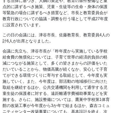
する法律に基づき、大綱の策定や、教育の条件整備など重
点的に講ずるべき施策、児童・生徒等の生命・身体の保護
等緊急の場合に講ずるべき措置など、市長と教育委員会が
教育行政についての協議・調整を行う場として平成27年度
に設置されています。
この日の会議には、津谷市長、佐藤教育長、教育委員4人の
計6人が出席となりました。
会議に先立ち、津谷市長が「昨年度から実施している学校
給食費の無償化については、子育て世帯の経済的負担の軽
減につながる施策として、多くの皆さまからの評価をいた
だいていることから、物価高騰が続くなか、安心して子育
てができる環境づくりに寄与する取組として、今年度も実
施していく。また、今年度は、部活動の地域移行に向けた
取組を継続するほか、公共交通機関を利用して通学する児
童生徒の保護者に対する、遠距離通学費補助事業などを実
施する。さらに、施設整備については、鷹巣中学校第1体育
館の改築工事が今年度から3か年で始まるほか、森吉コミュ
ニティセンター改築事業についても、基本設計を終え、次