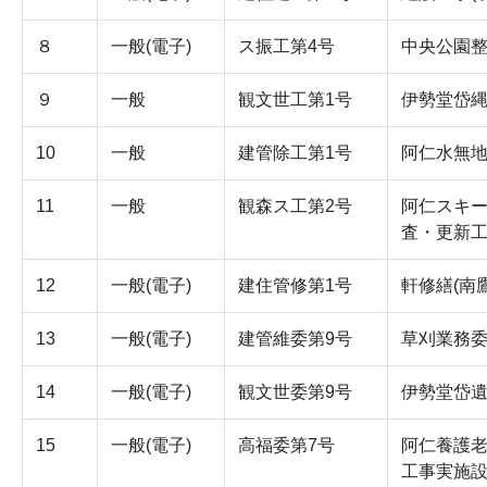
８
一般(電子)
ス振工第4号
中央公園
９
一般
観文世工第1号
伊勢堂岱
10
一般
建管除工第1号
阿仁水無
11
一般
観森ス工第2号
阿仁スキー
査・更新
12
一般(電子)
建住管修第1号
軒修繕(南鷹
13
一般(電子)
建管維委第9号
草刈業務委
14
一般(電子)
観文世委第9号
伊勢堂岱
15
一般(電子)
高福委第7号
阿仁養護
工事実施