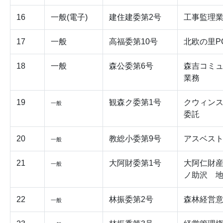
16
一般(電子)
建住建委第2号
工事監理業
17
一般
高福委第10号
北欧の里P
18
一般
森公委第6号
森吉コミ
業務
19
観森ク委第1号
クウィン
一般
委託
20
教総小委第9号
アスベスト
一般
21
大阿財委第1号
大阿仁財産
一般
ノ助沢 地
22
林振委第2号
森林経営
一般