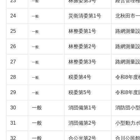
23
林振委第3号
経営管理
一般
24
災衛清委第1号
北秋田市
一般
25
林整委第1号
路網測量設
一般
26
林整委第2号
路網測量設
一般
27
林整委第3号
路網測量設
一般
28
税委第4号
令和8年度
一般
29
税委第5号
令和8年度
一般
30
一般
消団備第1号
消防団小型
31
一般
消団備第2号
小型動力ポ
32
一般
合公光第2号
合川公民