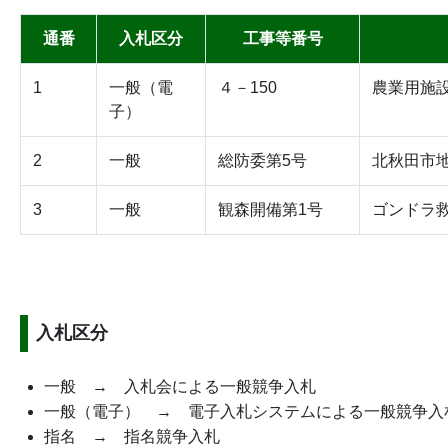
通番
入札区分
工事等番号
1
一般（電
４－150
農業用施設
子）
2
一般
総防委第5号
北秋田市
3
一般
観森開備第1号
ゴンドラ
入札区分
一般 → 入札会による一般競争入札
一般（電子） → 電子入札システムによる一般競争入
指名 → 指名競争入札