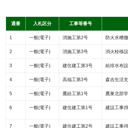
通番
入札区分
工事等番号
1
一般(電子)
消施工第2号
防火水槽撤
2
一般(電子)
消施工第3号
消火栓移設
3
一般(電子)
建住建工第3号
給排水布設
4
一般(電子)
高福工第3号
森吉生活支
5
一般(電子)
鷹給工第1号
鷹巣北部
6
一般(電子)
建住建工第1号
建設工事(
7
一般(電子)
建住建工第2号
建設工事(