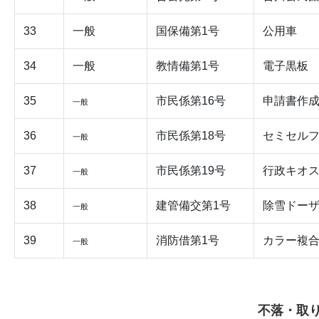
33
一般
国保備第1号
公用車
34
一般
教情備第1号
電子黒板
35
市民係第16号
申請書作
一般
36
市民係第18号
セミセル
一般
37
市民係第19号
行政キオ
一般
38
建管備交第1号
除雪ドーザ1
一般
39
消防借第1号
カラー複
一般
不落・取