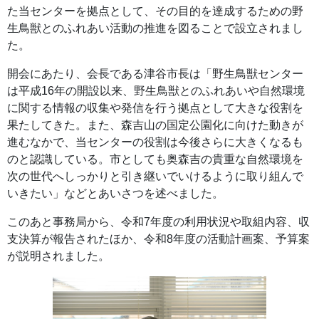
た当センターを拠点として、その目的を達成するための野
生鳥獣とのふれあい活動の推進を図ることで設立されまし
た。
開会にあたり、会長である津谷市長は「野生鳥獣センター
は平成16年の開設以来、野生鳥獣とのふれあいや自然環境
に関する情報の収集や発信を行う拠点として大きな役割を
果たしてきた。また、森吉山の国定公園化に向けた動きが
進むなかで、当センターの役割は今後さらに大きくなるも
のと認識している。市としても奥森吉の貴重な自然環境を
次の世代へしっかりと引き継いでいけるように取り組んで
いきたい」などとあいさつを述べました。
このあと事務局から、令和7年度の利用状況や取組内容、収
支決算が報告されたほか、令和8年度の活動計画案、予算案
が説明されました。