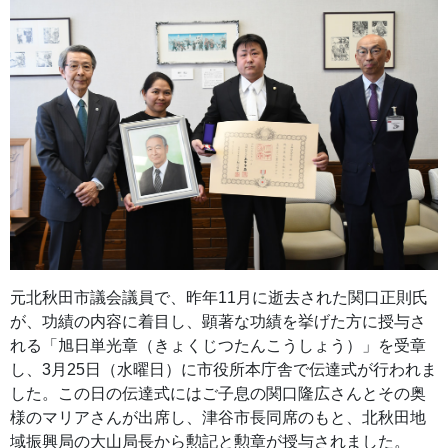
元北秋田市議会議員で、昨年11月に逝去された関口正則氏
が、功績の内容に着目し、顕著な功績を挙げた方に授与さ
れる「旭日単光章（きょくじつたんこうしょう）」を受章
し、3月25日（水曜日）に市役所本庁舎で伝達式が行われま
した。この日の伝達式にはご子息の関口隆広さんとその奥
様のマリアさんが出席し、津谷市長同席のもと、北秋田地
域振興局の大山局長から勲記と勲章が授与されました。