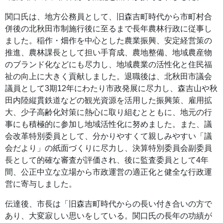
関口氏は、地方公務員として、旧森吉町時代から市町村合
併後の北秋田市制施行後に至るまで長年農林行政に従事し
ました。稲作・畑作を中心とした農業振興、安定経営策の
推進、農林課長として担い手育成、農地整備、地域農産物
のブランド化などにも尽力し、地域農業の活性化と住民福
祉の向上に大きく貢献しました。退職後は、北秋田市議会
議員として3期12年にわたり市政発展に尽力し、森吉山や秋
田内陸縦貫鉄道などの観光資源を活用した振興策、雇用拡
大、少子高齢化対策に熱心に取り組むとともに、地元の行
事にも積極的に参加し地域活性化に努めました。また、議
会改革特別委員として、分かりやすくて親しみやすい「議
会だより」の紙面づくりに尽力し、決算特別委員会副委員
長として的確な審査が評価され、後に監査委員として4年
間、公正中立な立場から市政運営の適正化と健全な行政運
営に寄与しました。
伝達後、市長は「旧森吉町時代からの長い付き合いの方で
あり、大変寂しい思いをしている。関口氏の長年の功績が