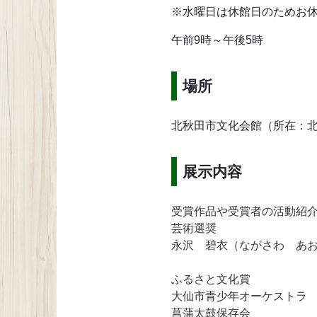
※水曜日は休館日のためお
午前9時～午後5時
場所
北秋田市文化会館（所在：北
展示内容
受賞作品や受賞者の活動紹
芸術選奨
永沢 碧衣（ながさわ あ
ふるさと文化賞
大仙市青少年オーケスト
菖蒲太鼓保存会