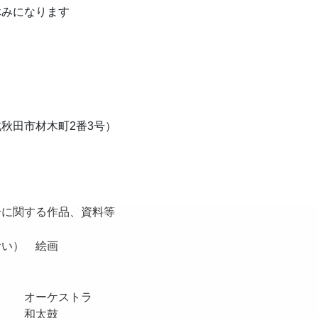
休みになります
秋田市材木町2番3号）
介に関する作品、資料等
おい） 絵画
ラ オーケストラ
 和太鼓