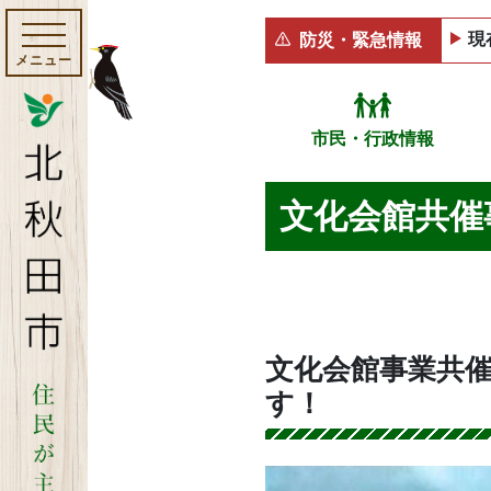
現
防災・緊急情報
メニュー
市民・行政情報
文化会館共催
文化会館事業共催
す！