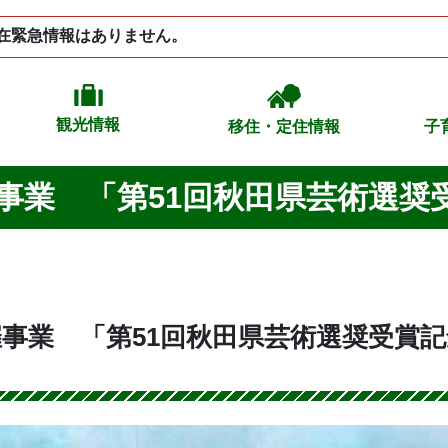
在緊急情報はありません。
観光情報
移住・定住情報
子
事業 「第51回秋田県芸術選奨
事業 「第51回秋田県芸術選奨受賞