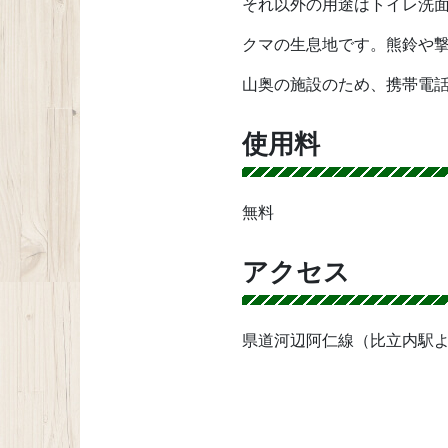
それ以外の用途はトイレ洗
クマの生息地です。熊鈴や
山奥の施設のため、携帯電
使用料
無料
アクセス
県道河辺阿仁線（比立内駅よ