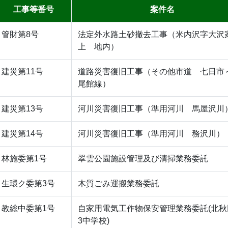
工事等番号
案件名
管財第8号
法定外水路土砂撤去工事（米内沢字大沢
上 地内）
建災第11号
道路災害復旧工事（その他市道 七日市
尾館線）
建災第13号
河川災害復旧工事（準用河川 馬屋沢川
建災第14号
河川災害復旧工事（準用河川 務沢川）
林施委第1号
翠雲公園施設管理及び清掃業務委託
生環ク委第3号
木質ごみ運搬業務委託
教総中委第1号
自家用電気工作物保安管理業務委託(北秋
3中学校)