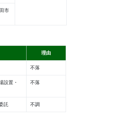
田市
理由
不落
場設置・
不落
委託
不調