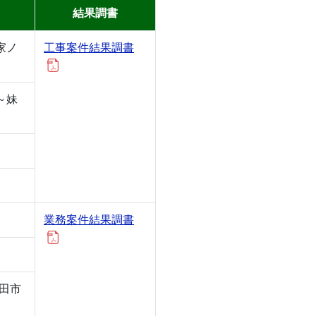
結果調書
家ノ
工事案件結果調書
～妹
）
業務案件結果調書
田市