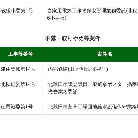
教総小委第1号
自家用電気工作物保安管理業務委託(北秋
6小学校)
不落・取りやめ等案件
工事等番号
案件名
建住管修第14号
内部修繕(田ノ沢団地F-2号)
北秋選委第14号
北秋田市議会議員一般選挙ポスター掲示
撤去業務委託
産業戦委第1号
北秋田市萱草工場団地給水設備保守業務