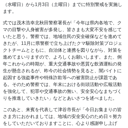
（水曜日）から1月3日（土曜日）までに特別警戒を実施し
ます。
式では茂木浩幸北秋田警察署長が「今年は県内各地で、ク
マの目撃や人身被害が多発し、皆さまも大変不安を感じて
いたと思う。警察では、地域住民の安全確保などを進めて
きたが、11月に県警察で立ち上げたクマ駆除対策プロジェ
クトチームとともに、自治体と連携を図りながら、対策を
進めてまいりますので、よろしくお願いします。また、例
年これからの時期が、重大交通事故や悪質な飲酒運転の発
生が懸念されるが、昨今の社会情勢を見ると、闇バイトに
起因する強盗事件や特殊詐欺等への被害防止が課題であ
る。そのため警察では、年末における街頭活動や広報活動
を強化して、犯罪や交通事故の無い、安全安心なまちづく
りを推進していきたい」などとあいさつを述べました。
このあと、来賓を代表して津谷市長が「今日お集まりの皆
さま方におかれましては、地域の安全安心のため日々努力
をしていただいておりますことに、心より感謝申し上げ