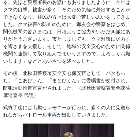
る。先ほど警察署長のお話にもありましたように、今年は
クマの目撃、被害が多く、そのため気軽に外出することが
できなくなり、住民の方々は大変心苦しい思いをしてきま
した。クマ被害の防止のために、猟友会や警察をはじめ、
関係機関の皆さまには、日頃よりご協力をいただき誠にあ
りがとうございます。市としましても、クマ対策に尽力す
る皆さまを支援し、そして、地域の安全安心のために関係
機関と連携して取り組んでまいりますので、よろしくお願
いします」などとあいさつを述べました。
その後、北秋田警察署安全安心保安官として「バタもっ
ち」「こあぴょん」「まとびくん」に委嘱書が交付され、
防犯活動推進宣言がされました。（北秋田警察署安全課薩
摩巡査長 代読）
式終了後には出動セレモニーが行われ、多くの人に見送ら
れながらパトロール車両が出動していきました。