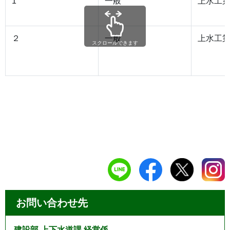
1
一般
上水工第
２
一般
上水工第
スクロールできます
お問い合わせ先
建設部 上下水道課 経営係