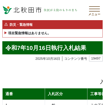
メニュー
防災・緊急情報
現在緊急情報はありません。
令和7年10月16日執行入札結果
2025年10月16日
コンテンツ番号
19497
入
通番
入札区分
工事等