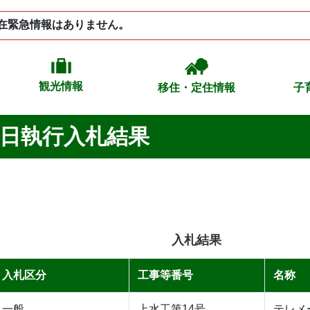
在緊急情報はありません。
観光情報
移住・定住情報
子
8日執行入札結果
入札結果
入札区分
工事等番号
名称
一般
上水工第14号
テレメ