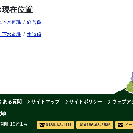
の現在位置
上下水道課
経営係
上下水道課
水道係
よくある質問
サイトマップ
サイトポリシー
ウェブア
在地
園町 19番1号
0186-62-1111
0186-63-2586
メー