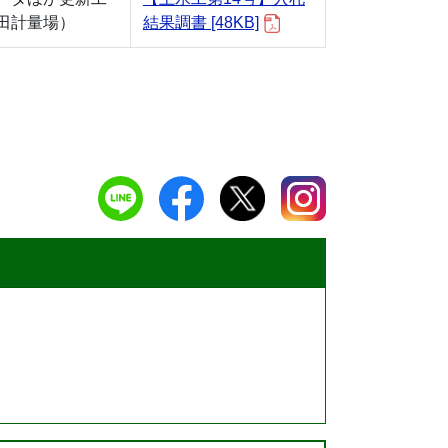
田計量場）
結果調書 [48KB]