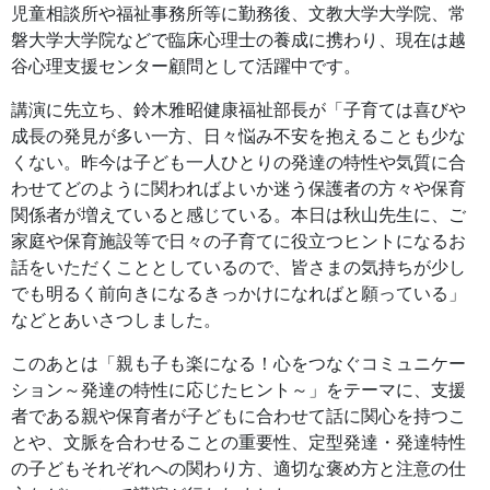
児童相談所や福祉事務所等に勤務後、文教大学大学院、常
磐大学大学院などで臨床心理士の養成に携わり、現在は越
谷心理支援センター顧問として活躍中です。
講演に先立ち、鈴木雅昭健康福祉部長が「子育ては喜びや
成長の発見が多い一方、日々悩み不安を抱えることも少な
くない。昨今は子ども一人ひとりの発達の特性や気質に合
わせてどのように関わればよいか迷う保護者の方々や保育
関係者が増えていると感じている。本日は秋山先生に、ご
家庭や保育施設等で日々の子育てに役立つヒントになるお
話をいただくこととしているので、皆さまの気持ちが少し
でも明るく前向きになるきっかけになればと願っている」
などとあいさつしました。
このあとは「親も子も楽になる！心をつなぐコミュニケー
ション～発達の特性に応じたヒント～」をテーマに、支援
者である親や保育者が子どもに合わせて話に関心を持つこ
とや、文脈を合わせることの重要性、定型発達・発達特性
の子どもそれぞれへの関わり方、適切な褒め方と注意の仕