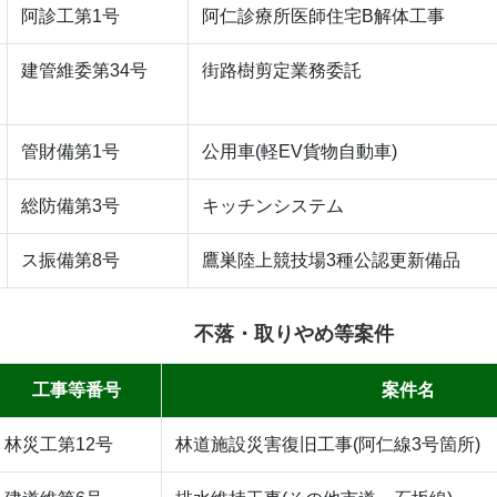
阿診工第1号
阿仁診療所医師住宅B解体工事
建管維委第34号
街路樹剪定業務委託
管財備第1号
公用車(軽EV貨物自動車)
総防備第3号
キッチンシステム
ス振備第8号
鷹巣陸上競技場3種公認更新備品
不落・取りやめ等案件
工事等番号
案件名
林災工第12号
林道施設災害復旧工事(阿仁線3号箇所)