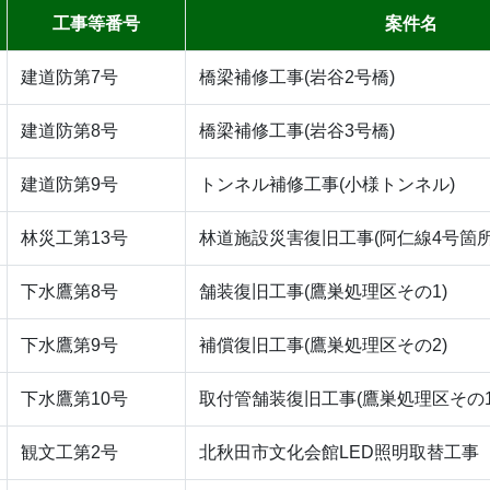
工事等番号
案件名
建道防第7号
橋梁補修工事(岩谷2号橋)
建道防第8号
橋梁補修工事(岩谷3号橋)
建道防第9号
トンネル補修工事(小様トンネル)
林災工第13号
林道施設災害復旧工事(阿仁線4号箇所
下水鷹第8号
舗装復旧工事(鷹巣処理区その1)
下水鷹第9号
補償復旧工事(鷹巣処理区その2)
下水鷹第10号
取付管舗装復旧工事(鷹巣処理区その1
観文工第2号
北秋田市文化会館LED照明取替工事