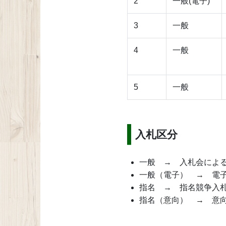
2
一般(電子)
3
一般
4
一般
5
一般
入札区分
一般 → 入札会によ
一般（電子） → 電
指名 → 指名競争入
指名（意向） → 意