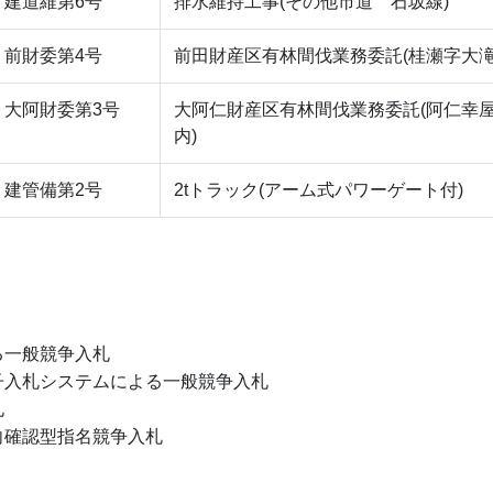
建道維第6号
排水維持工事(その他市道 石坂線)
前財委第4号
前田財産区有林間伐業務委託(桂瀬字大滝
大阿財委第3号
大阿仁財産区有林間伐業務委託(阿仁幸
内)
建管備第2号
2tトラック(アーム式パワーゲート付)
る一般競争入札
子入札システムによる一般競争入札
札
向確認型指名競争入札