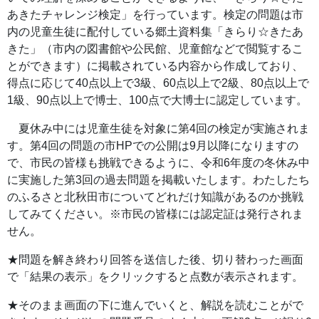
あきたチャレンジ検定」を行っています。検定の問題は市
内の児童生徒に配付している郷土資料集「きらり☆きたあ
きた」（市内の図書館や公民館、児童館などで閲覧するこ
とができます）に掲載されている内容から作成しており、
得点に応じて40点以上で3級、60点以上で2級、80点以上で
1級、90点以上で博士、100点で大博士に認定しています。
夏休み中には児童生徒を対象に第4回の検定が実施されま
す。第4回の問題の市HPでの公開は9月以降になりますの
で、市民の皆様も挑戦できるように、令和6年度の冬休み中
に実施した第3回の過去問題を掲載いたします。わたしたち
のふるさと北秋田市についてどれだけ知識があるのか挑戦
してみてください。※市民の皆様には認定証は発行されま
せん。
★問題を解き終わり回答を送信した後、切り替わった画面
で「結果の表示」をクリックすると点数が表示されます。
★そのまま画面の下に進んでいくと、解説を読むことがで