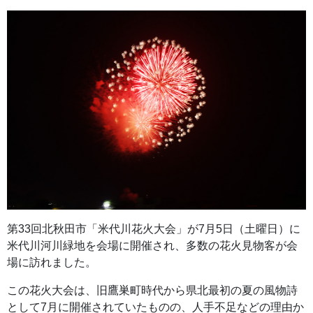
第33回北秋田市「米代川花火大会」が7月5日（土曜日）に
米代川河川緑地を会場に開催され、多数の花火見物客が会
場に訪れました。
この花火大会は、旧鷹巣町時代から県北最初の夏の風物詩
として7月に開催されていたものの、人手不足などの理由か