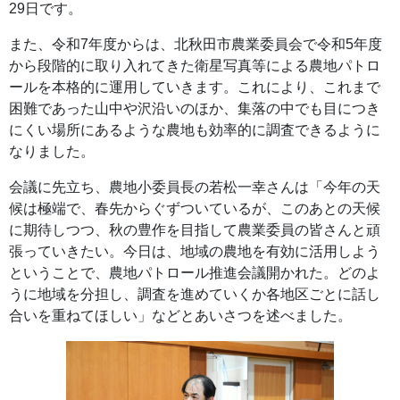
29日です。
また、令和7年度からは、北秋田市農業委員会で令和5年度
から段階的に取り入れてきた衛星写真等による農地パトロ
ールを本格的に運用していきます。これにより、これまで
困難であった山中や沢沿いのほか、集落の中でも目につき
にくい場所にあるような農地も効率的に調査できるように
なりました。
会議に先立ち、農地小委員長の若松一幸さんは「今年の天
候は極端で、春先からぐずついているが、このあとの天候
に期待しつつ、秋の豊作を目指して農業委員の皆さんと頑
張っていきたい。今日は、地域の農地を有効に活用しよう
ということで、農地パトロール推進会議開かれた。どのよ
うに地域を分担し、調査を進めていくか各地区ごとに話し
合いを重ねてほしい」などとあいさつを述べました。